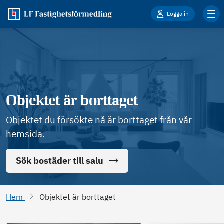
Logga in
Objektet är borttaget
Objektet du försökte nå är borttaget från vår
hemsida.
Sök bostäder till salu
Hem
Objektet är borttaget