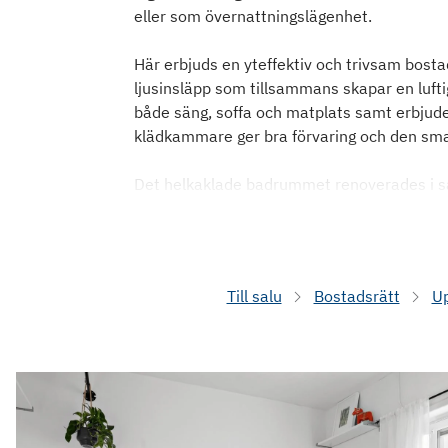
eller som övernattningslägenhet.
Här erbjuds en yteffektiv och trivsam bostad
ljusinsläpp som tillsammans skapar en lufti
både säng, soffa och matplats samt erbjude
klädkammare ger bra förvaring och den smart 
Det helkaklade badrummet renoverades i
Till salu
Bostadsrätt
U