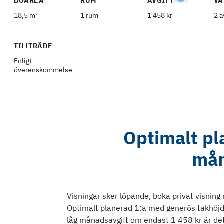
BOAREA
RUM
AVGIFT
VÅ
18,5 m²
1 rum
1 458 kr
2 a
TILLTRÄDE
Enligt
överenskommelse
Optimalt pl
mån
Visningar sker löpande, boka privat visni
Optimalt planerad 1:a med generös takhöjd
låg månadsavgift om endast 1 458 kr är det