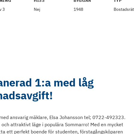
NING
HISS
BYGGÅR
TYP
v 3
Nej
1948
Bostadsrät
anerad 1:a med låg
adsavgift!
ng med ansvarig mäklare, Elsa Johansson tel; 0722-492323.
 och attraktivt läge i populära Sommarro! Med en mycket
ta ett perfekt boende för studenten, förstagångsköparen