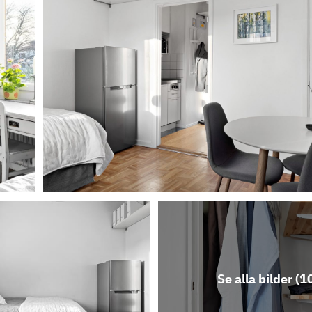
Se alla bilder (
1