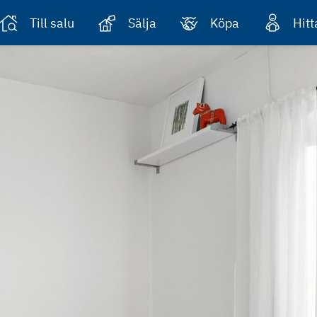
Till salu
Sälja
Köpa
Hit