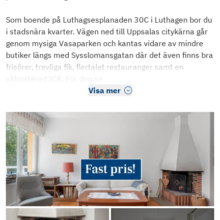
Som boende på Luthagsesplanaden 30C i Luthagen bor du
i stadsnära kvarter. Vägen ned till Uppsalas citykärna går
genom mysiga Vasaparken och kantas vidare av mindre
butiker längs med Sysslomansgatan där det även finns bra
frisörer, trevliga fik, flertalet restauranger samt en
välsorterad ICA. För den so
Visa mer