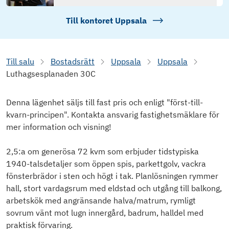
Till kontoret
Uppsala
Till salu
Bostadsrätt
Uppsala
Uppsala
Luthagsesplanaden 30C
Denna lägenhet säljs till fast pris och enligt "först-till-
kvarn-principen". Kontakta ansvarig fastighetsmäklare för
mer information och visning!
2,5:a om generösa 72 kvm som erbjuder tidstypiska
1940-talsdetaljer som öppen spis, parkettgolv, vackra
fönsterbrädor i sten och högt i tak. Planlösningen rymmer
hall, stort vardagsrum med eldstad och utgång till balkong,
arbetskök med angränsande halva/matrum, rymligt
sovrum vänt mot lugn innergård, badrum, halldel med
praktisk förvaring.