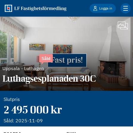
Logga in
Såld
Uppsala
-
Luthagen
Luthagsesplanaden 30C
Slutpris
2 495 000 kr
Såld:
2025-11-09