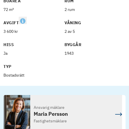
BOAREA
RUM
72 m²
2 rum
AVGIFT
VÅNING
3 600 kr
2 av 5
HISS
BYGGÅR
Ja
1943
TYP
Bostadsrätt
Ansvarig mäklare
Maria Persson
Fastighetsmäklare