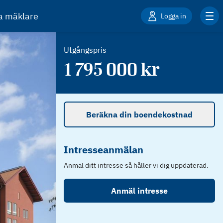
ta mäklare
Logga in
Utgångspris
1 795 000
kr
Beräkna din boendekostnad
Intresseanmälan
Anmäl ditt intresse så håller vi dig uppdaterad.
Anmäl intresse