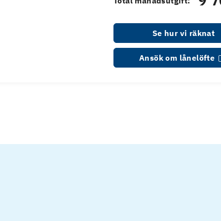
9 7
Total månadsutgift:
Se hur vi räknat
Ansök om lånelöfte