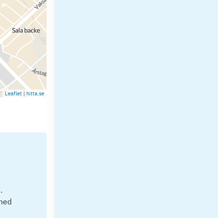
Leaflet
|
hitta.se
.
 med