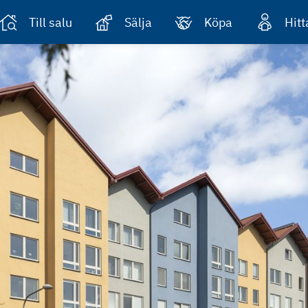
Till salu
Sälja
Köpa
Hit