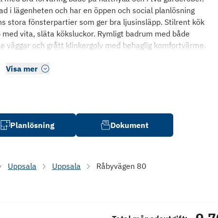
erad i lägenheten och har en öppen och social planlösning
 stora fönsterpartier som ger bra ljusinsläpp. Stilrent kök
p med vita, släta köksluckor. Rymligt badrum med både
de väggar och grått klinkergolv med behaglig komfortvärme.
Visa mer
Planlösning
Dokument
Uppsala
Uppsala
Råbyvägen 80