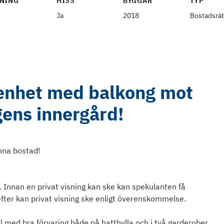
NING
HISS
BYGGÅR
TYP
Ja
2018
Bostadsrät
genhet med balkong mot
gens innergård!
nna bostad!
. Innan en privat visning kan ske kan spekulanten få
efter kan privat visning ske enligt överenskommelse.
 med bra förvaring både på hatthylla och i två garderober.