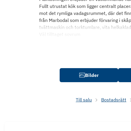
Fullt utrustat kök som ligger centralt plac
mot det rymliga vadagsrummet, där det finns
från Marbodal som erbjuder förvaring i skå
tvättmaskin och torktumlare, vita helkakla
Väl tilltaget sovrum
Bilder
Till salu
Bostadsrätt