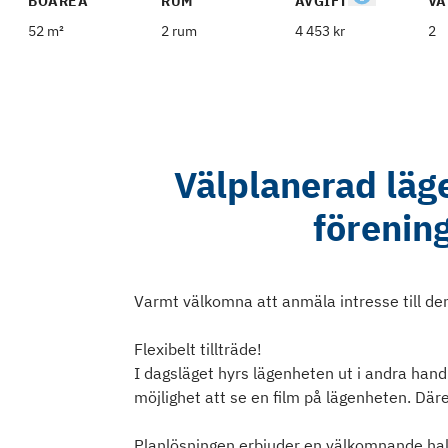
BOAREA
RUM
AVGIFT
VÅ
52 m²
2 rum
4 453 kr
2
Välplanerad lä
förenin
Varmt välkomna att anmäla intresse till de
Flexibelt tillträde!
I dagsläget hyrs lägenheten ut i andra hand
möjlighet att se en film på lägenheten. Där
Planlösningen erbjuder en välkomnande hall