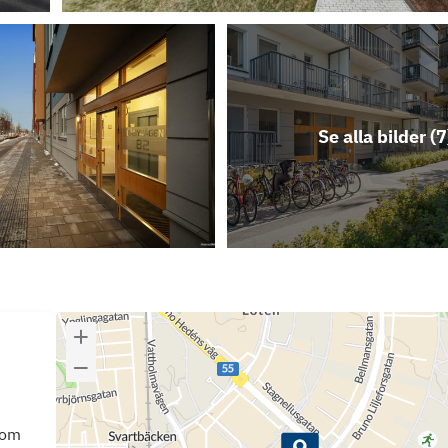
Se alla bilder (
7
som