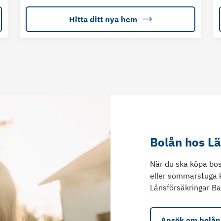
Hitta ditt nya hem
Bolån hos L
När du ska köpa bos
eller sommarstuga 
Länsförsäkringar Ba
Ansök om bolån