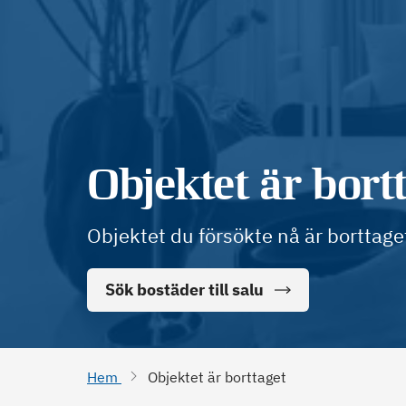
Objektet är bort
Objektet du försökte nå är borttage
Sök bostäder till salu
Hem
Objektet är borttaget