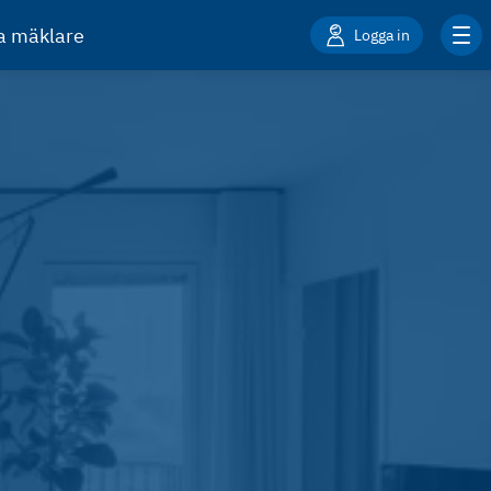
ta mäklare
Logga in