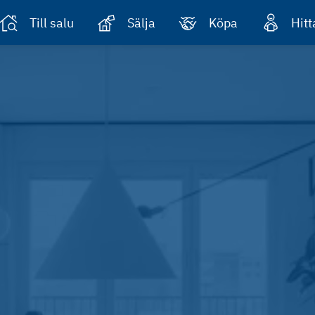
Till salu
Sälja
Köpa
Hit