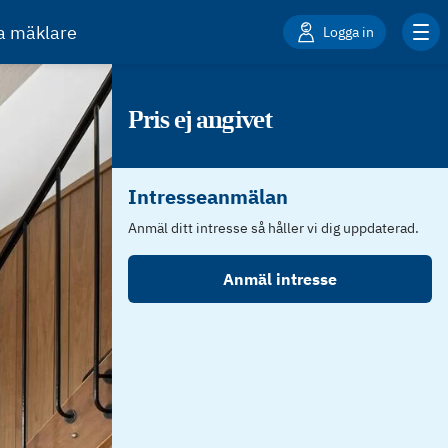
ta mäklare
Logga in
Pris ej angivet
Intresseanmälan
Anmäl ditt intresse så håller vi dig uppdaterad.
Anmäl intresse