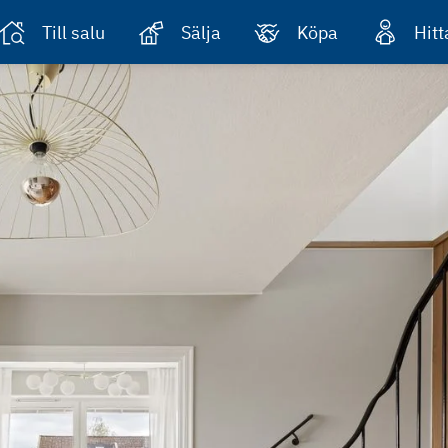
Till salu
Sälja
Köpa
Hit