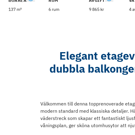
BOAREA
RUM
AVGIFT
VÅ
137 m²
6 rum
9 865 kr
4 a
Elegant etagev
dubbla balkonge
Välkommen till denna topprenoverade eta
modern standard med klassiska detaljer. Här 
väderstreck som skapar ett fantastiskt lju
våningsplan, ger sköna utomhusytor att njut