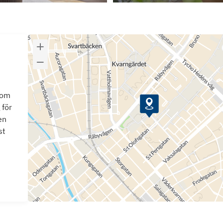
som
 för
en
st