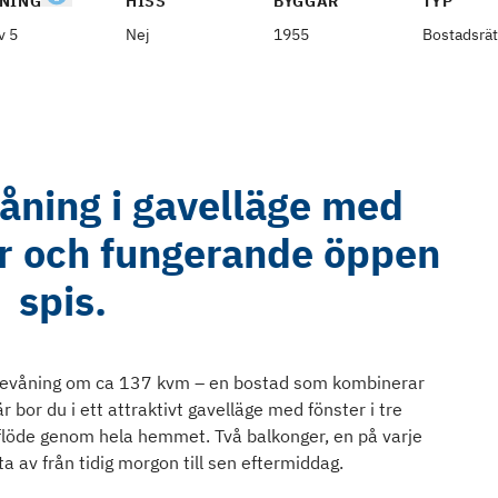
NING
HISS
BYGGÅR
TYP
v 5
Nej
1955
Bostadsrät
åning i gavelläge med
r och fungerande öppen
spis.
gevåning om ca 137 kvm – en bostad som kombinerar
bor du i ett attraktivt gavelläge med fönster i tre
sflöde genom hela hemmet. Två balkonger, en på varje
a av från tidig morgon till sen eftermiddag.