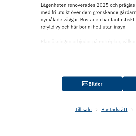
Lägenheten renoverades 2025 och präglas a
med fri utsikt över dem grönskande gårdar
nymålade väggar. Bostaden har fantastiskt lj
rofylld vy och här bor ni helt utan insyn.
Planlösningen erbjuder på entréplan, välko
Bilder
Till salu
Bostadsrätt