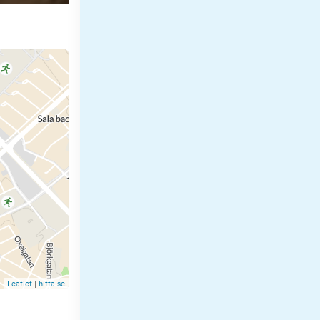
Leaflet
|
hitta.se