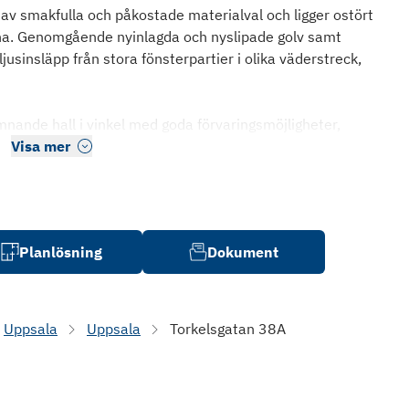
v smakfulla och påkostade materialval och ligger ostört
na. Genomgående nyinlagda och nyslipade golv samt
usinsläpp från stora fönsterpartier i olika väderstreck,
mnande hall i vinkel med goda förvaringsmöjligheter,
Visa mer
Planlösning
Dokument
Uppsala
Uppsala
Torkelsgatan 38A