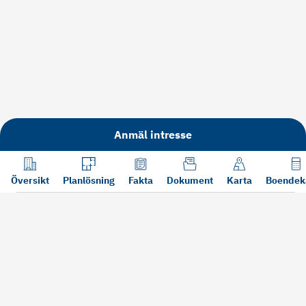
Anmäl intresse
Översikt
Planlösning
Fakta
Dokument
Karta
Boendek
Läs mer