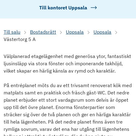
Till kontoret
Uppsala
Till salu
Bostadsrätt
Uppsala
Uppsala
Västertorg 5 A
Välplanerad etagelägenhet med generösa ytor, fantastiskt
ljusinsläpp via stora fönster och imponerande takhöjd,
vilket skapar en härlig känsla av rymd och karaktär.
På entréplanet möts du av ett trivsamt renoverat kök med
matplats samt en praktisk och fräsch gäst-WC. Det nedre
planet erbjuder ett stort vardagsrum som delvis är öppet
upp till det övre planet. Enorma fönsterpartier som
sträcker sig över de två planen och ger en härliga karaktär
till hela lägenheten. På det nedre planet finns även tre
rymliga sovrum, varav det ena har utgång till lägenhetens