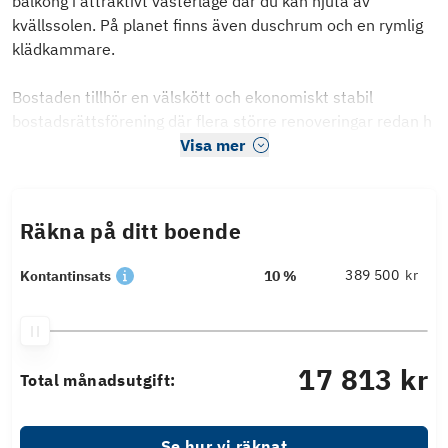
balkong i attraktivt västerläge där du kan njuta av
kvällssolen. På planet finns även duschrum och en rymlig
klädkammare.
Bostaden tillhör en välskött och ekonomiskt stabil
bostadsrättsförening där flera större renoveringar redan h
Visa mer
Räkna på ditt boende
kr
Kontantinsats
10 %
17 813 kr
Total månadsutgift:
Se hur vi räknat