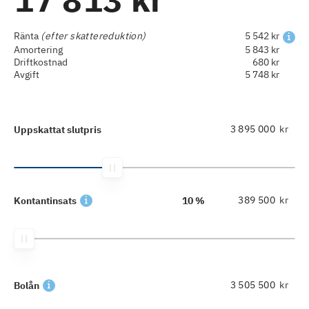
Ränta
(efter skattereduktion)
5 542 kr
Amortering
5 843 kr
Driftkostnad
680 kr
Avgift
5 748 kr
kr
Uppskattat slutpris
kr
Kontantinsats
10 %
kr
Bolån