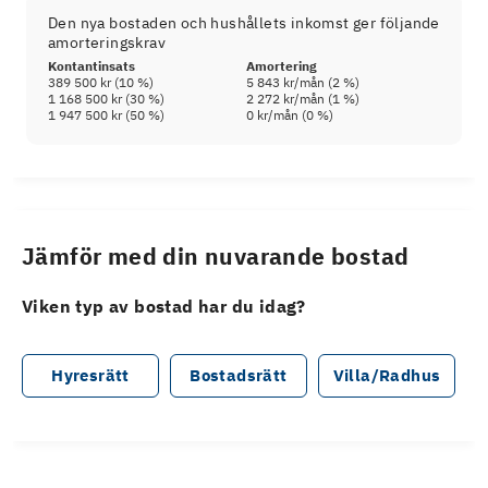
Den nya bostaden och hushållets inkomst ger följande
amorteringskrav
Kontantinsats
Amortering
389 500 kr
(
10
%)
5 843 kr
/mån (
2
%)
1 168 500 kr
(
30
%)
2 272 kr
/mån (
1
%)
1 947 500 kr
(
50
%)
0 kr
/mån (
0
%)
Jämför med din nuvarande bostad
Viken typ av bostad har du idag?
Hyresrätt
Bostadsrätt
Villa/Radhus