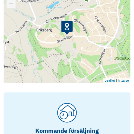
Leaflet
|
hitta.se
Kommande försäljning