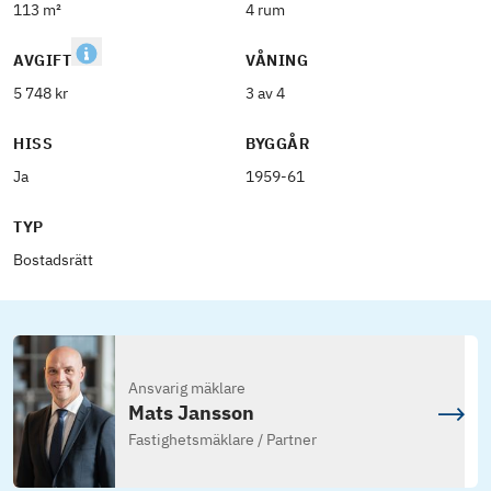
113 m²
4 rum
AVGIFT
VÅNING
5 748 kr
3 av 4
HISS
BYGGÅR
Ja
1959-61
TYP
Bostadsrätt
Ansvarig mäklare
Mats Jansson
Fastighetsmäklare / Partner