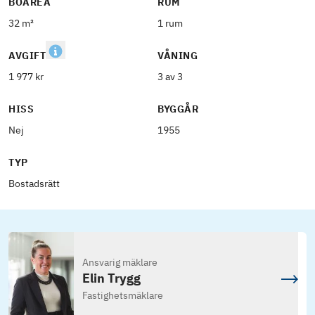
BOAREA
RUM
32 m²
1 rum
AVGIFT
VÅNING
1 977 kr
3 av 3
HISS
BYGGÅR
Nej
1955
TYP
Bostadsrätt
Ansvarig mäklare
Elin Trygg
Fastighetsmäklare