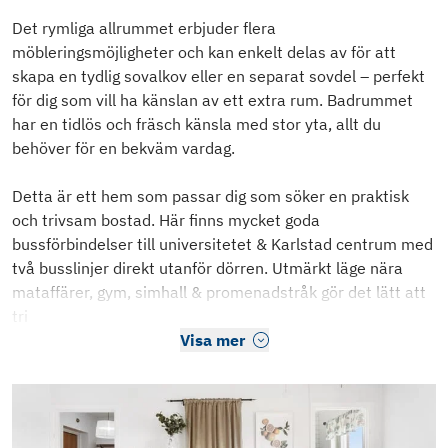
Det rymliga allrummet erbjuder flera
möbleringsmöjligheter och kan enkelt delas av för att
skapa en tydlig sovalkov eller en separat sovdel – perfekt
för dig som vill ha känslan av ett extra rum. Badrummet
har en tidlös och fräsch känsla med stor yta, allt du
behöver för en bekväm vardag.
Detta är ett hem som passar dig som söker en praktisk
och trivsam bostad. Här finns mycket goda
bussförbindelser till universitetet & Karlstad centrum med
två busslinjer direkt utanför dörren. Utmärkt läge nära
mataffärer, gym, simhall & promenadstråk gör det lätt att
tri
Visa mer