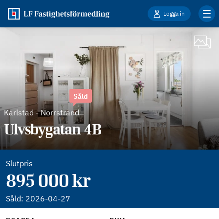
Logga in
Såld
Karlstad
-
Norrstrand
Ulvsbygatan 4B
Slutpris
895 000 kr
Såld:
2026-04-27