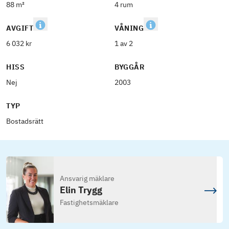
88 m²
4 rum
AVGIFT
VÅNING
6 032 kr
1 av 2
HISS
BYGGÅR
Nej
2003
TYP
Bostadsrätt
Ansvarig mäklare
Elin Trygg
Fastighetsmäklare