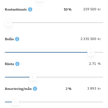
kr
Kontantinsats
10 %
kr
Bolån
%
Ränta
kr
Amortering/mån
2 %