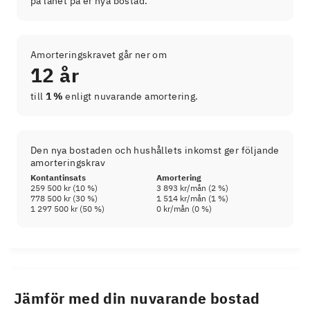
på lånet på er nya bostad.
Amorteringskravet går ner om
12 år
till
1 %
enligt nuvarande amortering.
Den nya bostaden och hushållets inkomst ger följande
amorteringskrav
Kontantinsats
Amortering
259 500 kr
(
10
%)
3 893 kr
/mån (
2
%)
778 500 kr
(
30
%)
1 514 kr
/mån (
1
%)
1 297 500 kr
(
50
%)
0 kr
/mån (
0
%)
Jämför med din nuvarande bostad