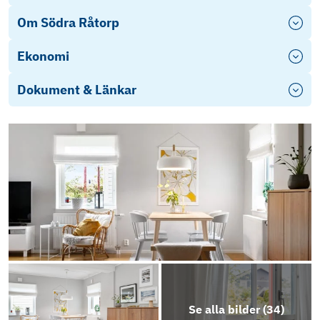
Om Södra Råtorp
Ekonomi
Dokument & Länkar
Årsredovisning 2023/2024
Årsredovisning 20242025 - receipt s76rv
Objektsbeskrivning
Se alla bilder (
34
)