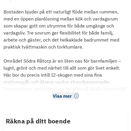
Bostaden bjuder på ett naturligt flöde mellan rummen,
med en öppen planlösning mellan kök och vardagsrum
som skapar gott om utrymme för både umgänge och
vardagsliv. Tre sovrum ger flexibilitet för både familj,
arbete och gäster, och det helkaklade badrummet med
praktisk tvättmaskin och torktumlare.
Området Södra Råtorp är en liten oas för barnfamiljen –
lugnt, grönt och med närhet till allt som gör livet enkelt.
Här bor du precis intill I2-skogen med sina fina
motionsspår och älvens vackra strandpromenader.
Sommardopp, picknickar och helgfika på lokala favoritställ
Visa mer
Räkna på ditt boende