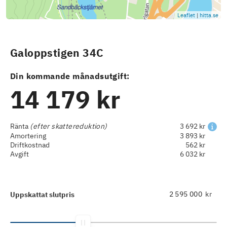
Leaflet
|
hitta.se
Galoppstigen 34C
Din kommande månadsutgift:
14 179 kr
Ränta
(efter skattereduktion)
3 692 kr
Amortering
3 893 kr
Driftkostnad
562 kr
Avgift
6 032 kr
kr
Uppskattat slutpris