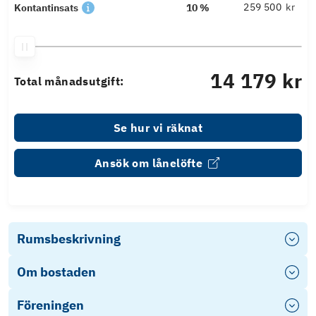
kr
Kontantinsats
10 %
14 179 kr
Total månadsutgift:
Se hur vi räknat
Ansök om lånelöfte
Rumsbeskrivning
Om bostaden
Föreningen