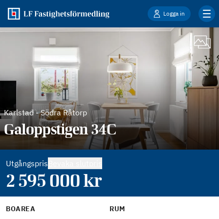
Logga in
Karlstad
-
Södra Råtorp
Galoppstigen 34C
Utgångspris
Bevaka slutpris
2 595 000
kr
BOAREA
RUM