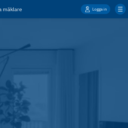
ta mäklare
Logga in