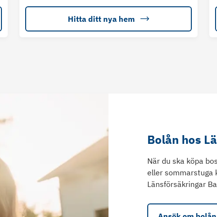
Hitta ditt nya hem
Bolån hos L
När du ska köpa bos
eller sommarstuga 
Länsförsäkringar Ba
Ansök om bolån