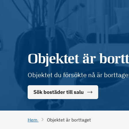
Objektet är bort
Objektet du försökte nå är borttage
Sök bostäder till salu
Hem
Objektet är borttaget