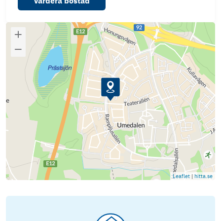
Värdera bostad
Leaflet
|
hitta.se