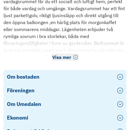
vardagsrummet får du ett socialt och luftigt hem, perfekt
för både vardag och umgänge. Vardagsrummet har ett fint
ljust parkettgolv, rikligt ljusinsläpp och direkt utgång till
den öppna balkongen ,en härlig plats för morgonkaffet
eller sommarens middagar. Lägenheten erbjuder två
rymliga sovrum i bra storlekar, båda med
förvaringsmöjligheter i form av garderober. Badrummet är
ljust och praktiskt, inrett med våtrumsmatta och fullt utru
Visa mer
Om bostaden
Föreningen
Om Umedalen
Ekonomi