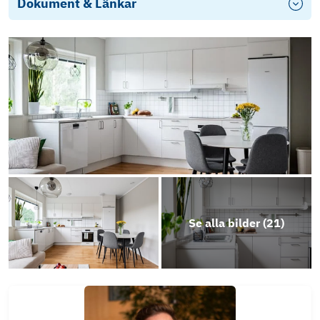
Dokument & Länkar
Årsredovisning 2024
Energideklaration
Stadgar
Se alla bilder (
21
)