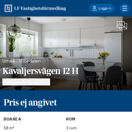
Logga in
Umeå
-
Umedalen
Kavaljersvägen 12 H
Kommande försäljning
Pris ej angivet
BOAREA
RUM
58 m²
3 rum