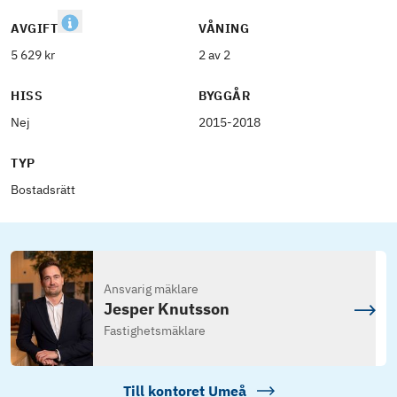
AVGIFT
VÅNING
5 629 kr
2 av 2
HISS
BYGGÅR
Nej
2015-2018
TYP
Bostadsrätt
Ansvarig mäklare
Jesper Knutsson
Fastighetsmäklare
Till kontoret
Umeå