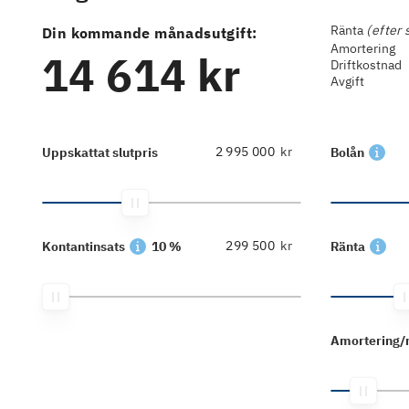
Ränta
(efter 
Din kommande månadsutgift:
Amortering
14 614 kr
Driftkostnad
Avgift
kr
Uppskattat slutpris
Bolån
kr
Kontantinsats
10 %
Ränta
Amortering