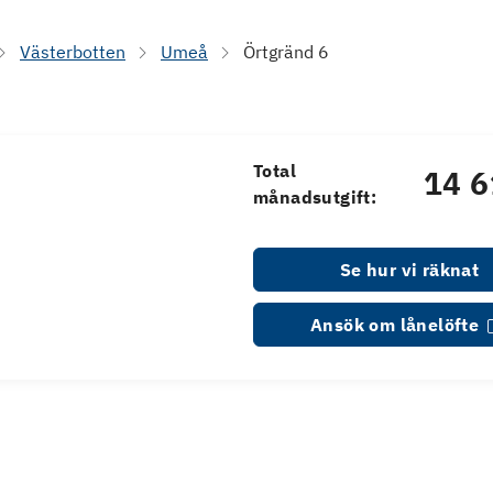
Västerbotten
Umeå
Örtgränd 6
Total
14 6
månadsutgift:
Se hur vi räknat
Ansök om lånelöfte