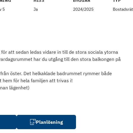
NING
HISS
BYGGÅR
TYP
v 5
Ja
2024/2025
Bostadsrät
för att sedan ledas vidare in till de stora sociala ytorna
ardagsrummet har du utgång till den stora balkongen på
s från öster. Det helkaklade badrummet rymmer både
 hem för hela familjen att trivas i!
nnan lägenhet)
Planlösning