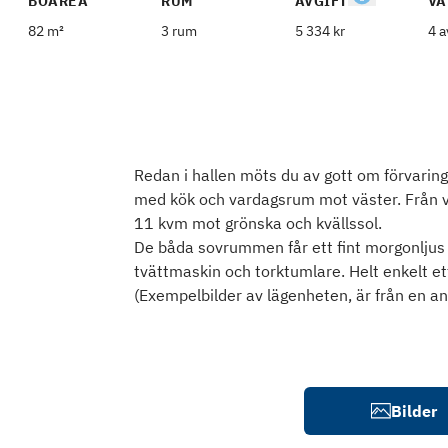
BOAREA
RUM
AVGIFT
VÅ
82 m²
3 rum
5 334 kr
4 a
Redan i hallen möts du av gott om förvaring 
med kök och vardagsrum mot väster. Från v
11 kvm mot grönska och kvällssol.
De båda sovrummen får ett fint morgonlju
tvättmaskin och torktumlare. Helt enkelt ett
(Exempelbilder av lägenheten, är från en a
Bilder