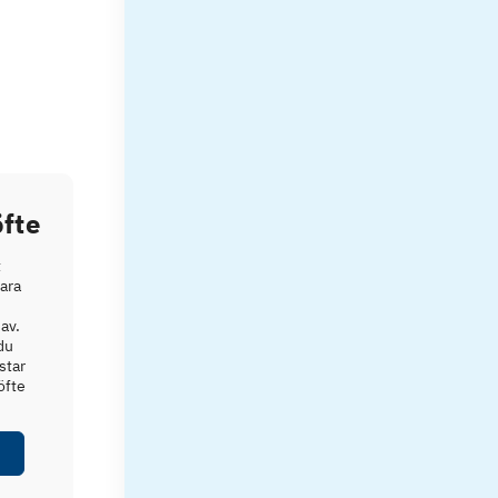
fte
t
vara
av.
du
star
öfte