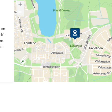
som
 för
en
st