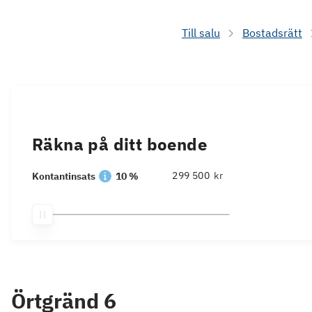
Till salu
Bostadsrätt
Räkna på ditt boende
kr
Kontantinsats
10 %
Örtgränd 6