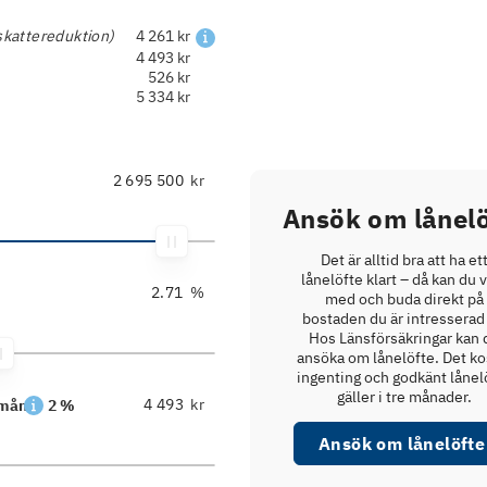
skattereduktion)
4 261 kr
4 493 kr
526 kr
5 334 kr
kr
Ansök om lånelö
Det är alltid bra att ha et
lånelöfte klart – då kan du 
%
med och buda direkt på
bostaden du är intresserad 
Hos Länsförsäkringar kan 
ansöka om lånelöfte. Det ko
ingenting och godkänt lånel
gäller i tre månader.
kr
/mån
2 %
Ansök om lånelöfte