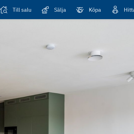
Till salu
Sälja
Köpa
Hit