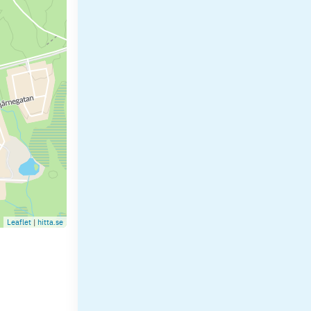
Leaflet
|
hitta.se