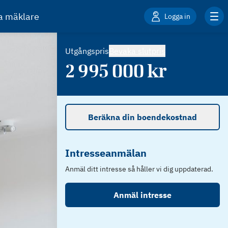
ta mäklare
Logga in
Utgångspris
Bevaka slutpris
2 995 000
kr
Beräkna din boendekostnad
Intresseanmälan
Anmäl ditt intresse så håller vi dig uppdaterad.
Anmäl intresse