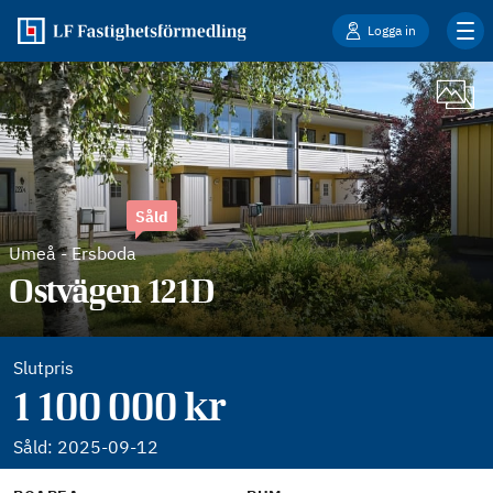
Logga in
Såld
Umeå
-
Ersboda
Ostvägen 121D
Slutpris
1 100 000 kr
Såld:
2025-09-12