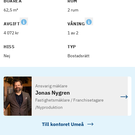
BOAREA
RUM
62,5 m²
2 rum
AVGIFT
VÅNING
4 072 kr
1 av 2
HISS
TYP
Nej
Bostadsrätt
Ansvarig mäklare
Jonas Nygren
Fastighetsmäklare / Franchisetagare
/
Nyproduktion
Till kontoret
Umeå