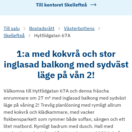
Till kontoret
Skellefteå
Till salu
Bostadsrätt
Västerbottens
Skellefteå
Hyttlidgatan 67A
1:a med kokvrå och stor
inglasad balkong med sydväst
läge på vån 2!
Välkomna till Hyttlidgatan 67A och denna fräscha
enrummare om 27 m² med inglasad balkong med sydväst
läge på våning 2! Trevlig planlösning med rymligt allrum
med kokvrå och klädkammare, med vacker
fiskbensparkett som rymmer både soffan, sängen och ett
litet matbord. Rymligt badrum med dusch. Hall med