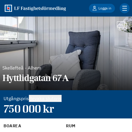
Logga in
Skellefteå
-
Alhem
Hyttlidgatan 67A
Utgångspris
Bevaka slutpris
750 000
kr
BOAREA
RUM