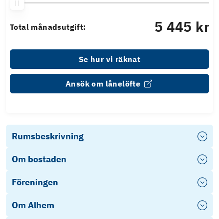
5 445 kr
Total månadsutgift:
Se hur vi räknat
Ansök om lånelöfte
Rumsbeskrivning
Om bostaden
Föreningen
Om Alhem