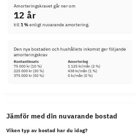
Amorteringskravet går ner om
12 år
till
1 %
enligt nuvarande amortering.
Den nya bostaden och hushållets inkomst ger följande
amorteringskrav
Kontantinsats
Amortering
75 000 kr
(
10
%)
1 125 kr
/mån (
2
%)
225 000 kr
(
30
%)
438 kr
/mån (
1
%)
375 000 kr
(
50
%)
0 kr
/mån (
0
%)
Jämför med din nuvarande bostad
Viken typ av bostad har du idag?