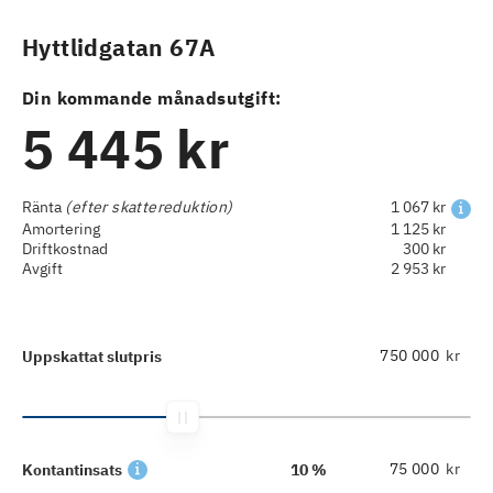
Hyttlidgatan 67A
Din kommande månadsutgift:
5 445 kr
Ränta
(efter skattereduktion)
1 067 kr
Amortering
1 125 kr
Driftkostnad
300 kr
Avgift
2 953 kr
kr
Uppskattat slutpris
kr
Kontantinsats
10 %