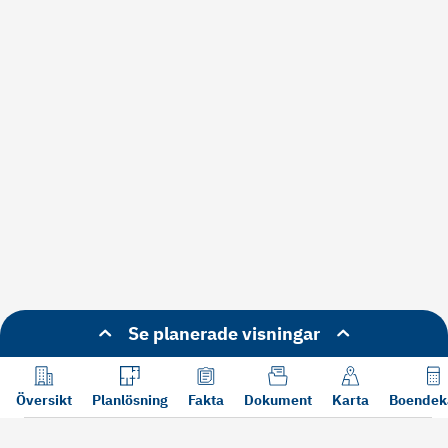
Se planerade visningar
Översikt
Planlösning
Fakta
Dokument
Karta
Boendek