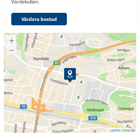
Värdekollen.
Värdera bostad
Leaflet
|
hitta.se