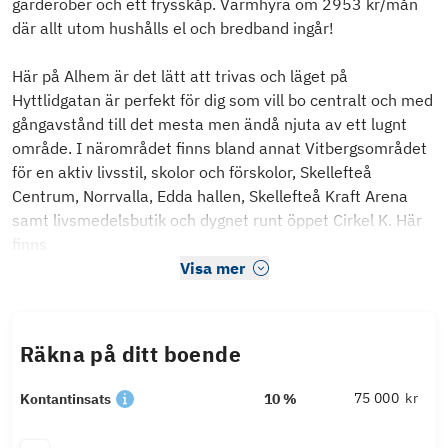
garderober och ett frysskåp. Varmhyra om 2953 kr/mån
där allt utom hushålls el och bredband ingår!
Här på Alhem är det lätt att trivas och läget på
Hyttlidgatan är perfekt för dig som vill bo centralt och med
gångavstånd till det mesta men ändå njuta av ett lugnt
område. I närområdet finns bland annat Vitbergsområdet
för en aktiv livsstil, skolor och förskolor, Skellefteå
Centrum, Norrvalla, Edda hallen, Skellefteå Kraft Arena
samt livsmedelsbutik och dygnet runt öppet Cirkel K. Här
finns
Visa mer
Räkna på ditt boende
kr
Kontantinsats
10 %