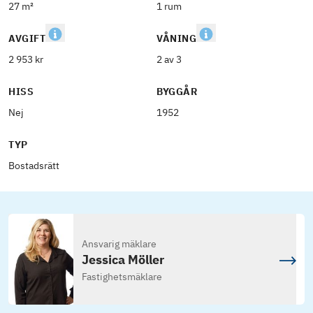
27 m²
1 rum
AVGIFT
VÅNING
2 953 kr
2 av 3
HISS
BYGGÅR
Nej
1952
TYP
Bostadsrätt
Ansvarig mäklare
Jessica Möller
Fastighetsmäklare