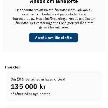
Ansök om lånelöfte
Det är alltid bra att ha ett lånelöfte klart – då kan du
vara med och buda direkt på bostaden du är
intresserad av. Hos Länsförsäkringar kan du ansöka om
lånelöfte. Det kostar ingenting och godkänt lånelöfte
gäller i tre månader.
Ansök om lånelöfte
Insikter
Om 10 år beräknas ni ha amorterat
135 000 kr
på lånet på er nya bostad.