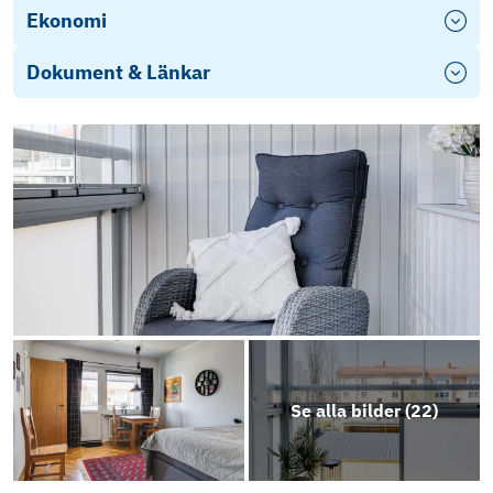
Ekonomi
Dokument & Länkar
Energideklaration
fragelista-publik_2025-05-20_21-25
For foreign nationals
How to buy property in Sweden..
Objektsbeskrivning
Se alla bilder (
22
)