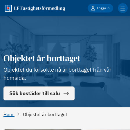
Logga in
Objektet är borttaget
Objektet du försökte nå är borttaget från vår
hemsida.
Sök bostäder till salu
Hem
Objektet är borttaget