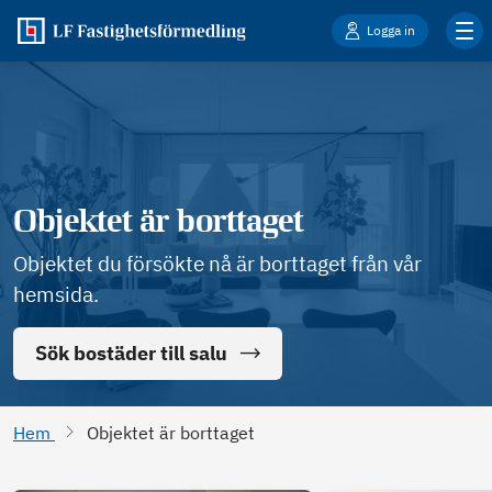
Logga in
Objektet är borttaget
Objektet du försökte nå är borttaget från vår
hemsida.
Sök bostäder till salu
Hem
Objektet är borttaget