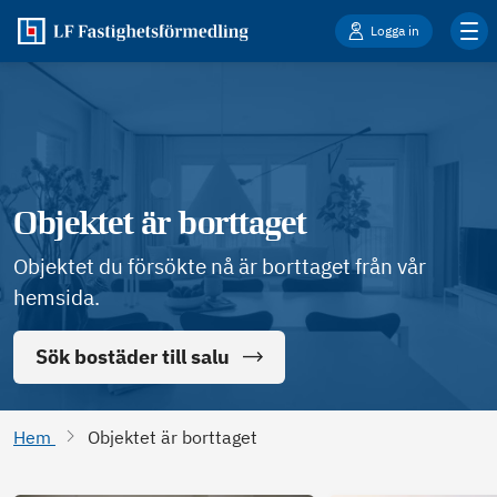
Logga in
Objektet är borttaget
Objektet du försökte nå är borttaget från vår
hemsida.
Sök bostäder till salu
Hem
Objektet är borttaget