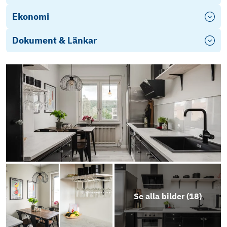
Ekonomi
Dokument & Länkar
Stadgar Brf Högbo (2)
Högbo årsredovisning 2025
Objektsbeskrivning
Se alla bilder (
18
)