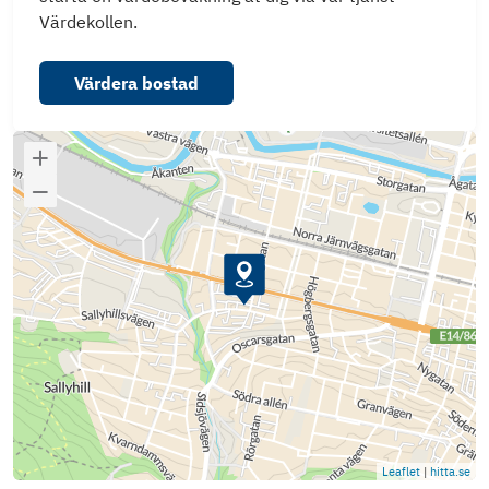
Värdekollen.
Värdera bostad
Leaflet
|
hitta.se