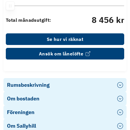
8 456 kr
Total månadsutgift:
Se hur vi räknat
Ansök om lånelöfte
Rumsbeskrivning
Om bostaden
Föreningen
Om Sallyhill