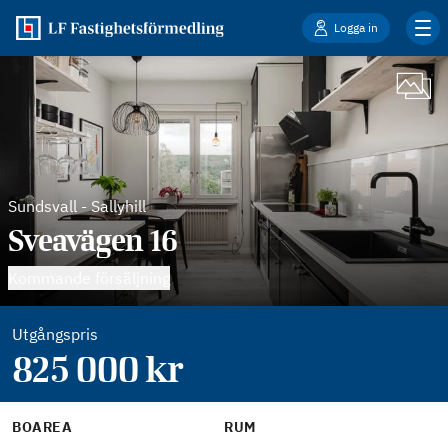
Logga in
Sundsvall
-
Sallyhill
Sveavägen 16
Kommande försäljning
Utgångspris
825 000
kr
BOAREA
RUM