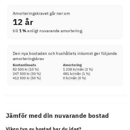
Amorteringskravet går ner om
12 år
till
1 %
enligt nuvarande amortering.
Den nya bostaden och hushållets inkomst ger följande
amorteringskrav
Kontantinsats
Amortering
82 500 kr
(
10
%)
1 238 kr
/mån (
2
%)
247 500 kr
(
30
%)
481 kr
/mån (
1
%)
412 500 kr
(
50
%)
0 kr
/mån (
0
%)
Jämför med din nuvarande bostad
Viken typ av bostad har du idag?