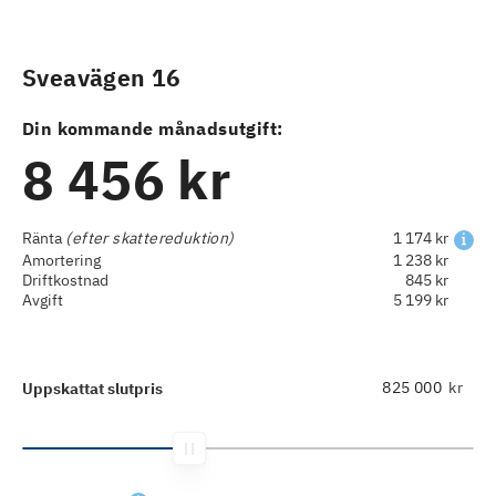
Sveavägen 16
Din kommande månadsutgift:
8 456 kr
Ränta
(efter skattereduktion)
1 174 kr
Amortering
1 238 kr
Driftkostnad
845 kr
Avgift
5 199 kr
kr
Uppskattat slutpris