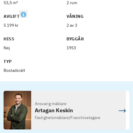
53,5 m²
2 rum
AVGIFT
VÅNING
5 199 kr
2 av 3
HISS
BYGGÅR
Nej
1953
TYP
Bostadsrätt
Ansvarig mäklare
Artagan Keskin
Fastighetsmäklare
/
Franchisetagare