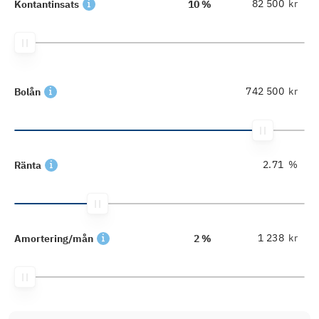
kr
Kontantinsats
10 %
kr
Bolån
%
Ränta
kr
Amortering/mån
2 %