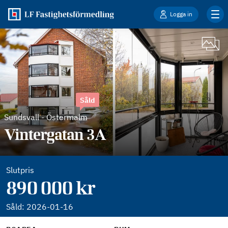
Logga in
Såld
Sundsvall
-
Östermalm
Vintergatan 3A
Slutpris
890 000 kr
Såld:
2026-01-16