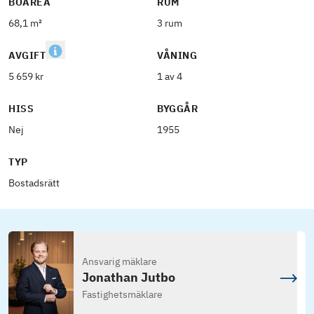
BOAREA
RUM
68,1 m²
3 rum
AVGIFT
VÅNING
5 659 kr
1 av 4
HISS
BYGGÅR
Nej
1955
TYP
Bostadsrätt
Ansvarig mäklare
Jonathan Jutbo
Fastighetsmäklare