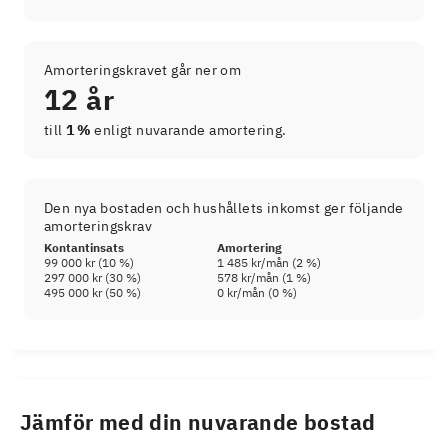
Amorteringskravet går ner om
12 år
till
1 %
enligt nuvarande amortering.
Den nya bostaden och hushållets inkomst ger följande
amorteringskrav
Kontantinsats
Amortering
99 000 kr
(
10
%)
1 485 kr
/mån (
2
%)
297 000 kr
(
30
%)
578 kr
/mån (
1
%)
495 000 kr
(
50
%)
0 kr
/mån (
0
%)
Jämför med din nuvarande bostad