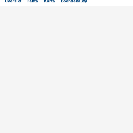
Översikt
Fakta
Karta
Boendekalkyl
Läs mer
Bra att tänka på vid köp
Sälj din bosta
Köper du bostad via oss kan vi
Att sälja sin bostad
alltid garantera dig säkra rutiner
största affärer. Me