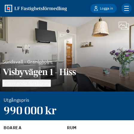
Logga in
Sundsvall
-
Granloholm
Visbyvägen 1 - Hiss
Kommande försäljning
Utgångspris
990 000
kr
BOAREA
RUM