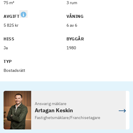
75 m²
3 rum
AVGIFT
VÅNING
5 825 kr
6 av 6
HISS
BYGGÅR
Ja
1980
TYP
Bostadsrätt
Ansvarig mäklare
Artagan Keskin
Fastighetsmäklare
/
Franchisetagare