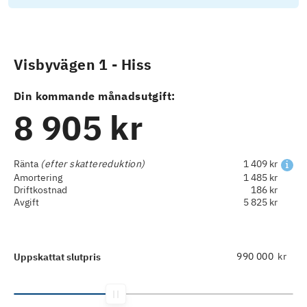
Visbyvägen 1 - Hiss
Din kommande månadsutgift:
8 905 kr
Ränta
(efter skattereduktion)
1 409 kr
Amortering
1 485 kr
Driftkostnad
186 kr
Avgift
5 825 kr
kr
Uppskattat slutpris