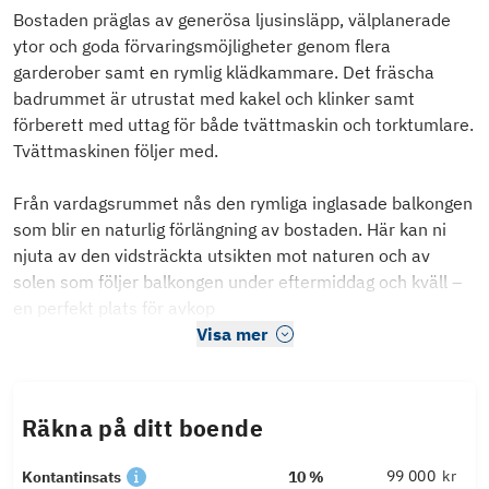
Bostaden präglas av generösa ljusinsläpp, välplanerade
ytor och goda förvaringsmöjligheter genom flera
garderober samt en rymlig klädkammare. Det fräscha
badrummet är utrustat med kakel och klinker samt
förberett med uttag för både tvättmaskin och torktumlare.
Tvättmaskinen följer med.
Från vardagsrummet nås den rymliga inglasade balkongen
som blir en naturlig förlängning av bostaden. Här kan ni
njuta av den vidsträckta utsikten mot naturen och av
solen som följer balkongen under eftermiddag och kväll –
en perfekt plats för avkop
Visa mer
Räkna på ditt boende
kr
Kontantinsats
10 %