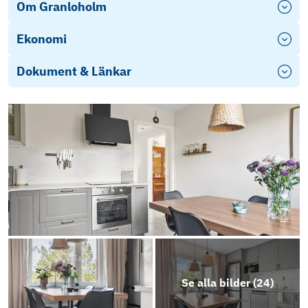
Om Granloholm
Ekonomi
Dokument & Länkar
Stadgar Brf Skvadern 2011
2025 årsredovisning
Objektsbeskrivning
Se alla bilder (
24
)