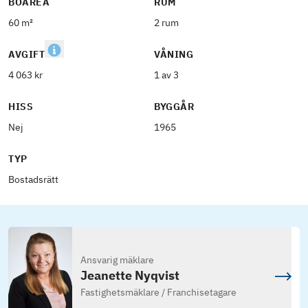
BOAREA
RUM
60 m²
2 rum
AVGIFT
VÅNING
4 063 kr
1 av 3
HISS
BYGGÅR
Nej
1965
TYP
Bostadsrätt
Ansvarig mäklare
Jeanette Nyqvist
Fastighetsmäklare / Franchisetagare