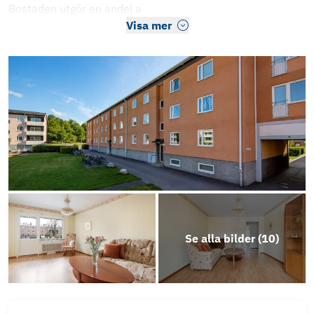
Bostaden utgör en andel a
Visa mer
Se alla bilder (
10
)