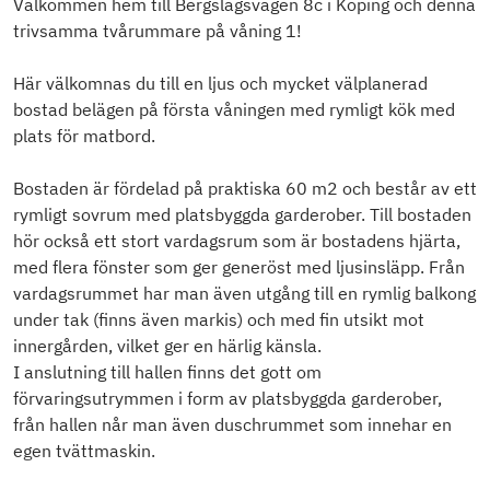
Välkommen hem till Bergslagsvägen 8c i Köping och denna
trivsamma tvårummare på våning 1!
Här välkomnas du till en ljus och mycket välplanerad
bostad belägen på första våningen med rymligt kök med
plats för matbord.
Bostaden är fördelad på praktiska 60 m2 och består av ett
rymligt sovrum med platsbyggda garderober. Till bostaden
hör också ett stort vardagsrum som är bostadens hjärta,
med flera fönster som ger generöst med ljusinsläpp. Från
vardagsrummet har man även utgång till en rymlig balkong
under tak (finns även markis) och med fin utsikt mot
innergården, vilket ger en härlig känsla.
I anslutning till hallen finns det gott om
förvaringsutrymmen i form av platsbyggda garderober,
från hallen når man även duschrummet som innehar en
egen tvättmaskin.