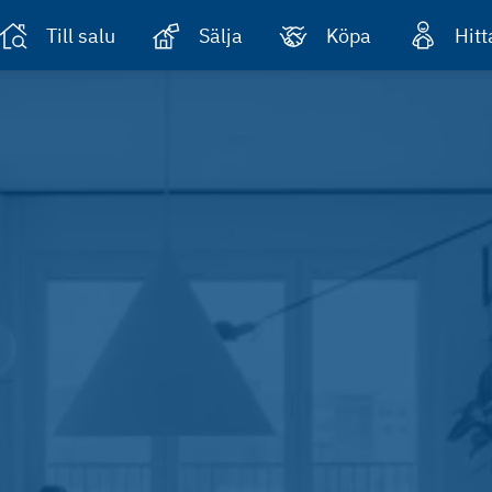
Till salu
Sälja
Köpa
Hit