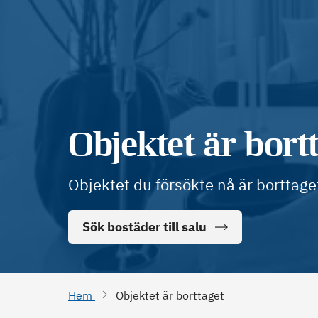
Objektet är bort
Objektet du försökte nå är borttage
Sök bostäder till salu
Hem
Objektet är borttaget