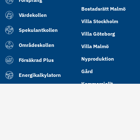
Bostadsrätt Malmö
Värdekollen
Villa Stockholm
Spekulantkollen
Villa Göteborg
Områdeskollen
Villa Malmö
Nyproduktion
Försäkrad Plus
Gård
Energikalkylatorn
Kommersiellt
Bra energiklass
Cookies
Integritetspolicy
Användarvillkor