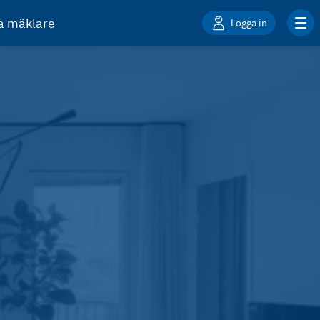
ta mäklare
Logga in