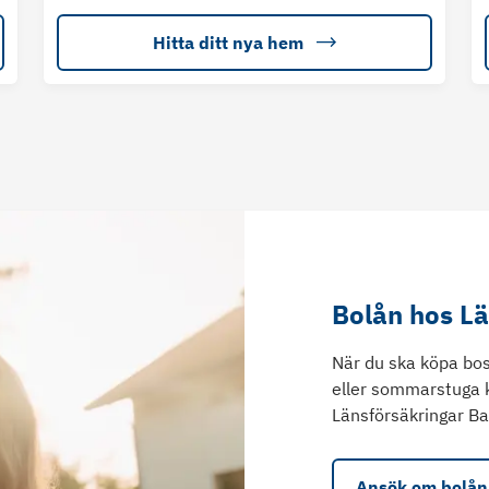
Hitta ditt nya hem
Bolån hos L
När du ska köpa bos
eller sommarstuga 
Länsförsäkringar Ba
Ansök om bolån