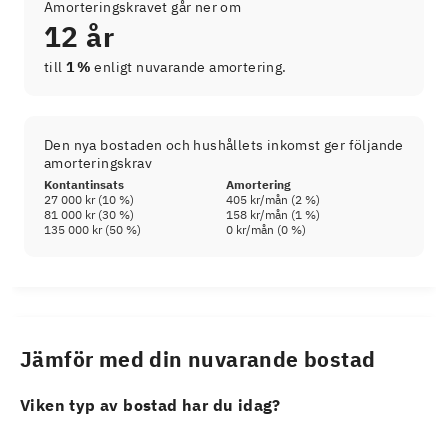
Amorteringskravet går ner om
12 år
till
1 %
enligt nuvarande amortering.
Den nya bostaden och hushållets inkomst ger följande
amorteringskrav
Kontantinsats
Amortering
27 000 kr
(
10
%)
405 kr
/mån (
2
%)
81 000 kr
(
30
%)
158 kr
/mån (
1
%)
135 000 kr
(
50
%)
0 kr
/mån (
0
%)
Jämför med din nuvarande bostad
Viken typ av bostad har du idag?