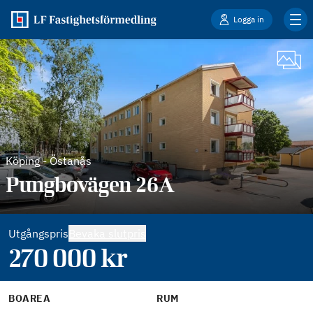
Logga in
Köping
-
Östanås
Pungbovägen 26A
Utgångspris
Bevaka slutpris
270 000
kr
BOAREA
RUM