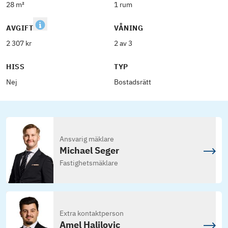
28 m²
1 rum
AVGIFT
VÅNING
2 307 kr
2 av 3
HISS
TYP
Nej
Bostadsrätt
Ansvarig mäklare
Michael Seger
Fastighetsmäklare
Extra kontaktperson
Amel Halilovic