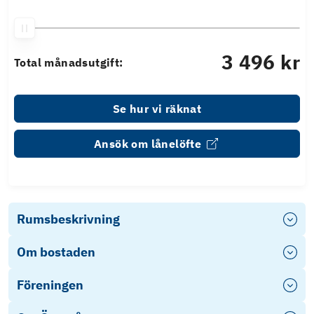
3 496 kr
Total månadsutgift:
Se hur vi räknat
Ansök om lånelöfte
Rumsbeskrivning
Om bostaden
Föreningen