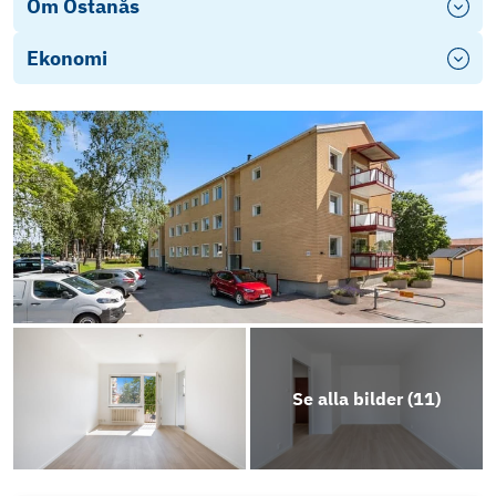
Om Östanås
Ekonomi
Se alla bilder (
11
)