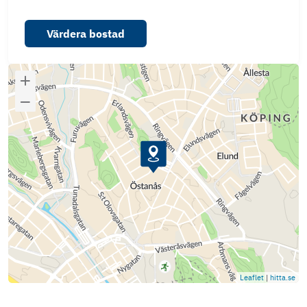
Värdera bostad
Leaflet
|
hitta.se