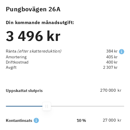
Pungbovägen 26A
Din kommande månadsutgift:
3 496 kr
Ränta
(efter skattereduktion)
384 kr
Amortering
405 kr
Driftkostnad
400 kr
Avgift
2 307 kr
kr
Uppskattat slutpris
kr
Kontantinsats
10 %