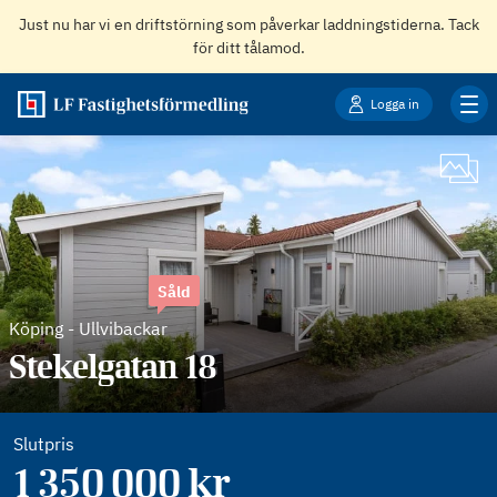
Just nu har vi en driftstörning som påverkar laddningstiderna. Tack
för ditt tålamod.
Logga in
Såld
Köping
-
Ullvibackar
Stekelgatan 18
Slutpris
1 350 000 kr