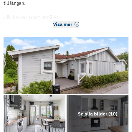
till längan.
Ullvibackar är ett utmärkt
Visa mer
Se alla bilder (
10
)