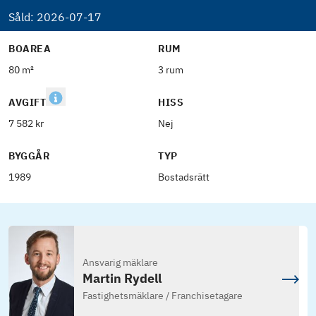
Såld:
2026-07-17
BOAREA
RUM
80 m²
3 rum
AVGIFT
HISS
7 582 kr
Nej
BYGGÅR
TYP
1989
Bostadsrätt
Ansvarig mäklare
Martin Rydell
Fastighetsmäklare / Franchisetagare