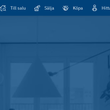
Till salu
Sälja
Köpa
Hit