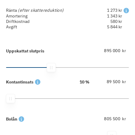
Ränta
(efter skattereduktion)
1 273 kr
Amortering
1 343 kr
Driftkostnad
580 kr
Avgift
5 844 kr
kr
Uppskattat slutpris
kr
Kontantinsats
10 %
kr
Bolån