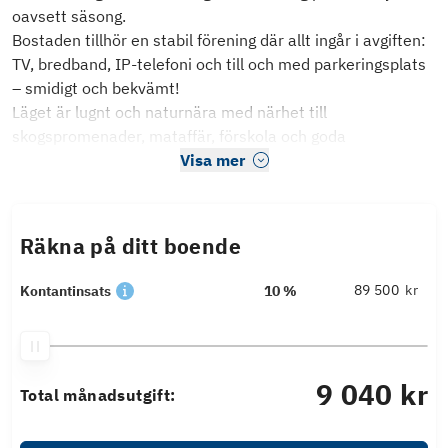
oavsett säsong.
Bostaden tillhör en stabil förening där allt ingår i avgiften:
TV, bredband, IP-telefoni och till och med parkeringsplats
– smidigt och bekvämt!
Läget är lugnt och naturnära med närhet till
skogspromenader, mataffär, förskola och goda
Visa mer
Räkna på ditt boende
kr
Kontantinsats
10 %
9 040 kr
Total månadsutgift: