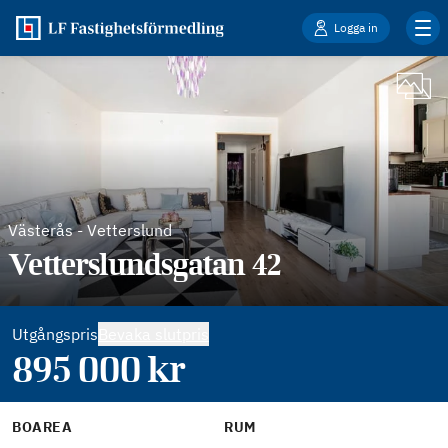
Logga in
Västerås
-
Vetterslund
Vetterslundsgatan 42
Utgångspris
Bevaka slutpris
895 000
kr
BOAREA
RUM