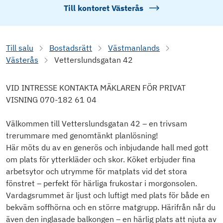
Till kontoret
Västerås
Till salu
Bostadsrätt
Västmanlands
Västerås
Vetterslundsgatan 42
VID INTRESSE KONTAKTA MÄKLAREN FÖR PRIVAT
VISNING 070-182 61 04
Välkommen till Vetterslundsgatan 42 – en trivsam
trerummare med genomtänkt planlösning!
Här möts du av en generös och inbjudande hall med gott
om plats för ytterkläder och skor. Köket erbjuder fina
arbetsytor och utrymme för matplats vid det stora
fönstret – perfekt för härliga frukostar i morgonsolen.
Vardagsrummet är ljust och luftigt med plats för både en
bekväm soffhörna och en större matgrupp. Härifrån når du
även den inglasade balkongen – en härlig plats att njuta av