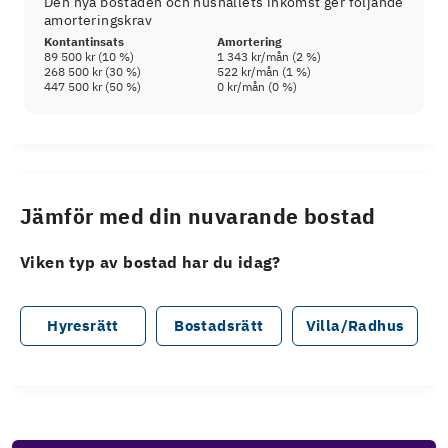
Den nya bostaden och hushållets inkomst ger följande
amorteringskrav
Kontantinsats
Amortering
89 500 kr
(
10
%)
1 343 kr
/mån (
2
%)
268 500 kr
(
30
%)
522 kr
/mån (
1
%)
447 500 kr
(
50
%)
0 kr
/mån (
0
%)
Jämför med din nuvarande bostad
Viken typ av bostad har du idag?
Hyresrätt
Bostadsrätt
Villa/Radhus