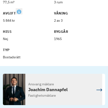
77,5 m²
3 rum
AVGIFT
VÅNING
5 844 kr
2 av 3
HISS
BYGGÅR
Nej
1965
TYP
Bostadsrätt
Ansvarig mäklare
Joachim Dannapfel
Fastighetsmäklare