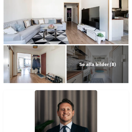
Se alla bilder (
8
)