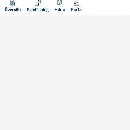
Översikt
Planlösning
Fakta
Karta
Läs mer
Bra att tänka på vid köp
Sälj din bosta
Köper du bostad via oss kan vi
Att sälja sin bostad