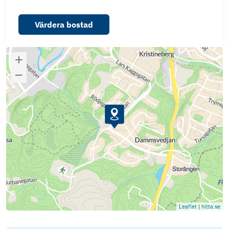
Värdera bostad
Leaflet
|
hitta.se