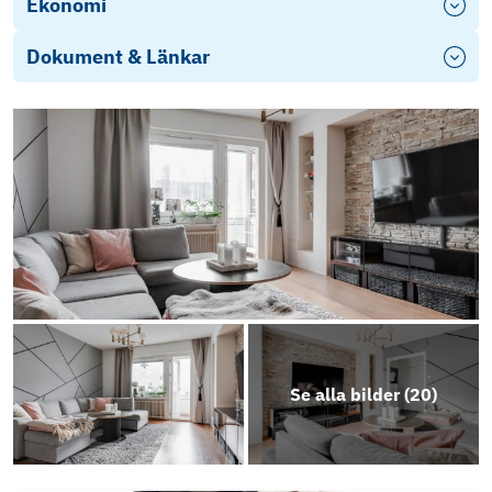
Ekonomi
Dokument & Länkar
Energideklaration Svedjegatan 28-36
Energideklaration Svedjegatan 22-26
3021 Årsredovisning 2024
Stadgar 2022
Objektsbeskrivning
Se alla bilder (
20
)