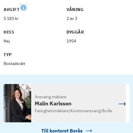
AVGIFT
VÅNING
5 183 kr
2 av 3
HISS
BYGGÅR
Nej
1954
TYP
Bostadsrätt
Ansvarig mäklare
Malin Karlsson
Fastighetsmäklare
/
Kontorsansvarig Borås
Till kontoret
Borås