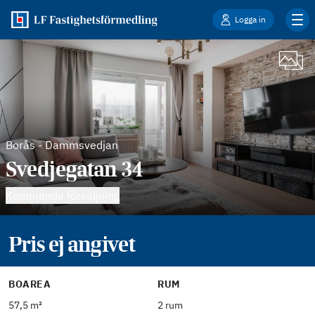
Logga in
Borås
-
Dammsvedjan
Svedjegatan 34
Kommande försäljning
Pris ej angivet
BOAREA
RUM
57,5 m²
2 rum