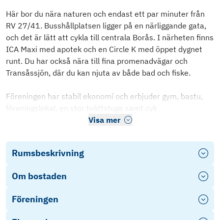
Här bor du nära naturen och endast ett par minuter från
RV 27/41. Busshållplatsen ligger på en närliggande gata,
och det är lätt att cykla till centrala Borås. I närheten finns
ICA Maxi med apotek och en Circle K med öppet dygnet
runt. Du har också nära till fina promenadvägar och
Transåssjön, där du kan njuta av både bad och fiske.
Föreningen har stabil ekonomi och erbjuder gym, bastu,
föreningslokal, en stor tvättstuga samt cyk
Visa mer
Rumsbeskrivning
Om bostaden
Föreningen