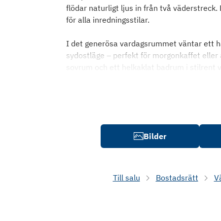
flödar naturligt ljus in från två väderstrec
för alla inredningsstilar.
I det generösa vardagsrummet väntar ett härl
sydostläge – perfekt för morgonkaffet eller
sovrum och ett helkaklat badrum i stilrent 
Bilder
Till salu
Bostadsrätt
V