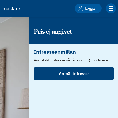
ta mäklare
Logga in
Pris ej angivet
Intresseanmälan
Anmäl ditt intresse så håller vi dig uppdaterad.
Anmäl intresse