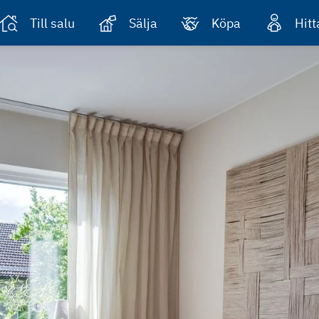
Till salu
Sälja
Köpa
Hit