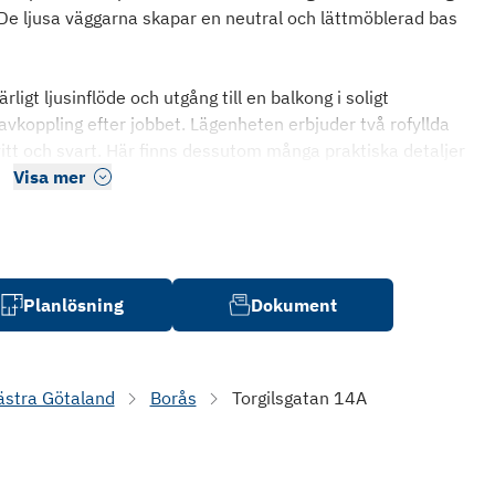
k. De ljusa väggarna skapar en neutral och lättmöblerad bas
igt ljusinflöde och utgång till en balkong i soligt
 avkoppling efter jobbet. Lägenheten erbjuder två rofyllda
vitt och svart. Här finns dessutom många praktiska detaljer
Visa mer
Planlösning
Dokument
ästra Götaland
Borås
Torgilsgatan 14A