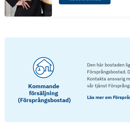
Den här bostaden lig
Försprångsbostad. D
Kontakta ansvarig mä
Kommande
vår tjänst Försprång
försäljning
Läs mer om
Försprå
(Försprångsbostad)