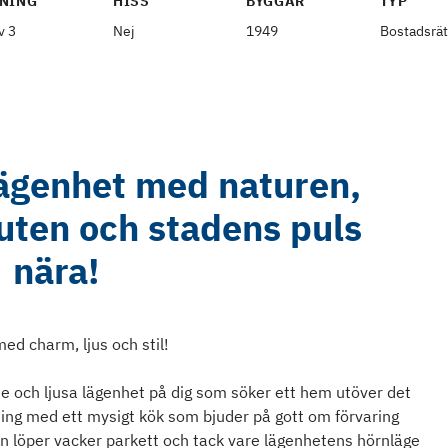
NING
HISS
BYGGÅR
TYP
v 3
Nej
1949
Bostadsrät
ägenhet med naturen,
uten och stadens puls
nära!
d charm, ljus och stil!
e och ljusa lägenhet på dig som söker ett hem utöver det
ning med ett mysigt kök som bjuder på gott om förvaring
n löper vacker parkett och tack vare lägenhetens hörnläge