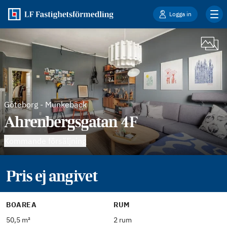
Logga in
Göteborg
-
Munkebäck
Ahrenbergsgatan 4F
Kommande försäljning
Pris ej angivet
BOAREA
RUM
50,5 m²
2 rum