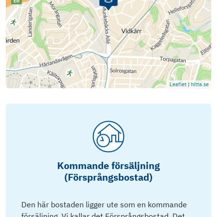
Leaflet
|
hitta.se
Kommande försäljning
(Försprångsbostad)
Den här bostaden ligger ute som en kommande
försäljning. Vi kallar det Försprångsbostad. Det