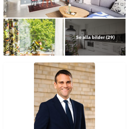
Se alla bilder (
29
)