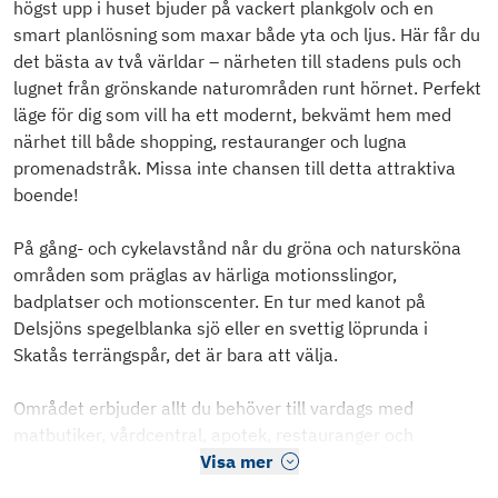
högst upp i huset bjuder på vackert plankgolv och en
smart planlösning som maxar både yta och ljus. Här får du
det bästa av två världar – närheten till stadens puls och
lugnet från grönskande naturområden runt hörnet. Perfekt
läge för dig som vill ha ett modernt, bekvämt hem med
närhet till både shopping, restauranger och lugna
promenadstråk. Missa inte chansen till detta attraktiva
boende!
På gång- och cykelavstånd når du gröna och natursköna
områden som präglas av härliga motionsslingor,
badplatser och motionscenter. En tur med kanot på
Delsjöns spegelblanka sjö eller en svettig löprunda i
Skatås terrängspår, det är bara att välja.
Området erbjuder allt du behöver till vardags med
matbutiker, vårdcentral, apotek, restauranger och
Visa mer