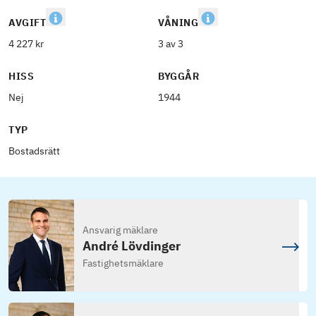
AVGIFT
VÅNING
4 227 kr
3 av 3
HISS
BYGGÅR
Nej
1944
TYP
Bostadsrätt
Ansvarig mäklare
André Lövdinger
Fastighetsmäklare