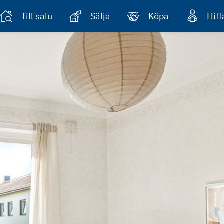
Till salu
Sälja
Köpa
Hit