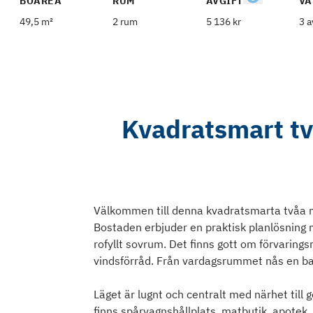
BOAREA
RUM
AVGIFT
VÅ
49,5 m²
2 rum
5 136 kr
3 a
Kvadratsmart tv
Välkommen till denna kvadratsmarta tvåa me
Bostaden erbjuder en praktisk planlösning 
rofyllt sovrum. Det finns gott om förvaringsm
vindsförråd. Från vardagsrummet nås en balk
Läget är lugnt och centralt med närhet till
finns spårvagnshållplats, matbutik, apotek,