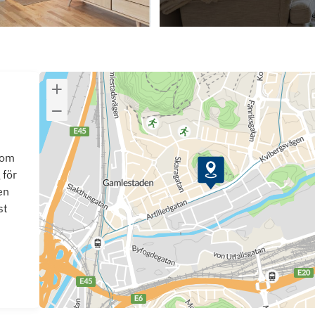
som
 för
en
st