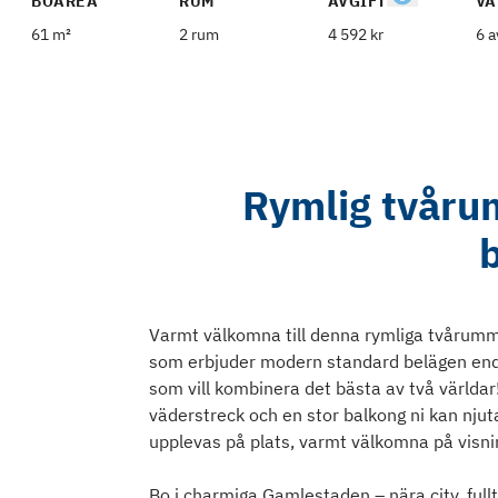
BOAREA
RUM
AVGIFT
VÅ
61 m²
2 rum
4 592 kr
6 a
Rymlig tvåru
Varmt välkomna till denna rymliga tvårummar
som erbjuder modern standard belägen endas
som vill kombinera det bästa av två världar!
väderstreck och en stor balkong ni kan nj
upplevas på plats, varmt välkomna på visni
Bo i charmiga Gamlestaden – nära city, ful