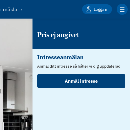
ta mäklare
Logga in
Pris ej angivet
Intresseanmälan
Anmäl ditt intresse så håller vi dig uppdaterad.
Anmäl intresse