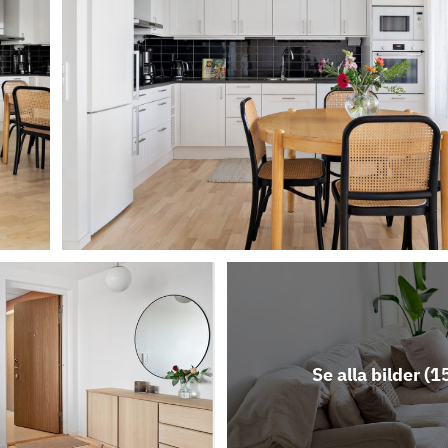
Se alla bilder (
1