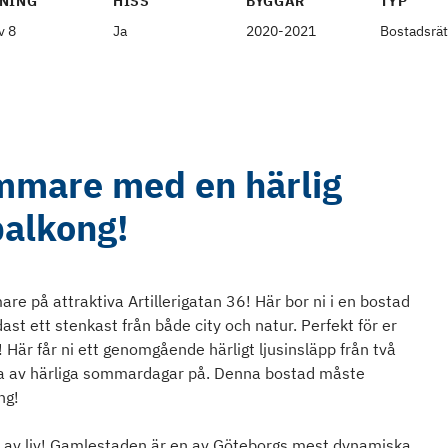
NING
HISS
BYGGÅR
TYP
v 8
Ja
2020-2021
Bostadsrät
mmare med en härlig
balkong!
e på attraktiva Artillerigatan 36! Här bor ni i en bostad
t ett stenkast från både city och natur. Perfekt för er
 Här får ni ett genomgående härligt ljusinsläpp från två
uta av härliga sommardagar på. Denna bostad måste
ng!
lt av liv! Gamlestaden är en av Göteborgs mest dynamiska