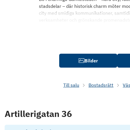
stadsdelar – där historisk charm möter mod
city med smidiga kommunikationer, samtidi
verksamheter och grönskande promenadstrå
Bilder
Till salu
Bostadsrätt
Väs
Artillerigatan 36