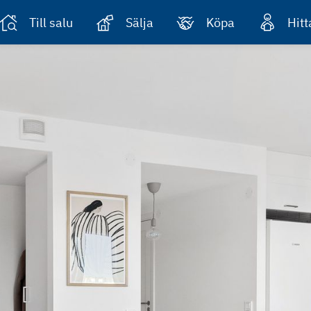
Till salu
Sälja
Köpa
Hit