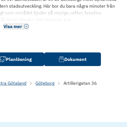
ern stadsutveckling. Här bor du bara några minuter från
gt som området bjuder på mysiga caféer, kreativa
k längs Säveån. Det planeras äve
Visa mer
Planlösning
Dokument
tra Götaland
Göteborg
Artillerigatan 36