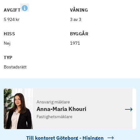
AVGIFT
VÅNING
5 924 kr
3 av 3
HISS
BYGGÅR
Nej
1971
TYP
Bostadsrätt
Ansvarig mäklare
Anna-Maria Khouri
Fastighetsmäklare
Till kontoret
Göteborg - Hisingen