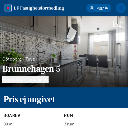
Logga in
Göteborg
-
Tuve
Brunnehagen 5
Kommande försäljning
Pris ej angivet
BOAREA
RUM
80 m²
3 rum