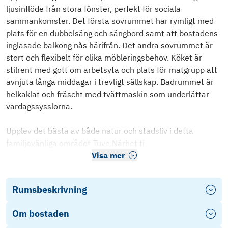
ljusinflöde från stora fönster, perfekt för sociala
sammankomster. Det första sovrummet har rymligt med
plats för en dubbelsäng och sängbord samt att bostadens
inglasade balkong nås härifrån. Det andra sovrummet är
stort och flexibelt för olika möbleringsbehov. Köket är
stilrent med gott om arbetsyta och plats för matgrupp att
avnjuta långa middagar i trevligt sällskap. Badrummet är
helkaklat och fräscht med tvättmaskin som underlättar
vardagssysslorna.
Upplev det bästa av både natur och stadsliv i detta
familjevänliga området Tuve.Närhet ti
Visa mer
Rumsbeskrivning
Om bostaden