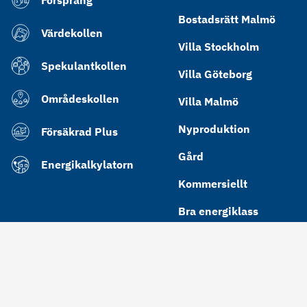
Bostadsrätt Malmö
Värdekollen
Villa Stockholm
Spekulantkollen
Villa Göteborg
Områdeskollen
Villa Malmö
Nyproduktion
Försäkrad Plus
Gård
Energikalkylatorn
Kommersiellt
Bra energiklass
Cookies
Integritetspolicy
Användarvillkor