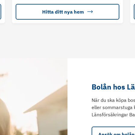
Hitta ditt nya hem
Bolån hos L
När du ska köpa bos
eller sommarstuga 
Länsförsäkringar Ba
Ansök om bolån