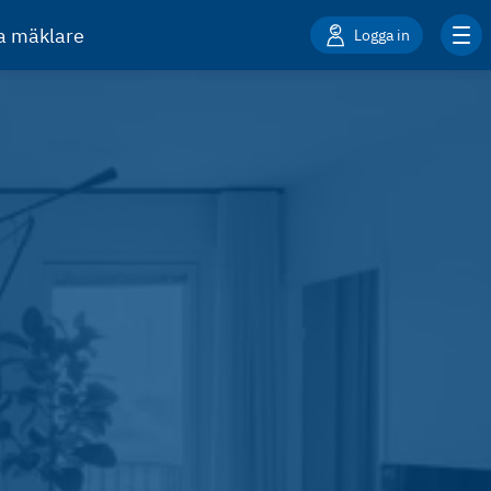
ta mäklare
Logga in