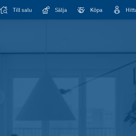
Till salu
Sälja
Köpa
Hit