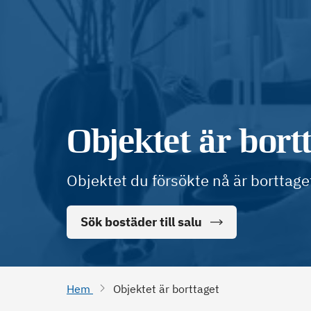
Objektet är bort
Objektet du försökte nå är borttage
Sök bostäder till salu
Hem
Objektet är borttaget