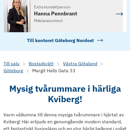
Extra kontaktperson
Hanna Pennbrant
Mäklarassistent
Till kontoret
Göteborg Nordost
Till salu
Bostadsrätt
Västra Götaland
Göteborg
Margit Halls Gata 33
Mysig tvårummare i härliga
Kviberg!
Varm välkomna till denna mysiga tvårummare i hjärtat av
Kviberg! Här erbjuds en genomgående modern standard,
ett fantastiskt ljusinsläpp och en stor härlig balkong i soligt