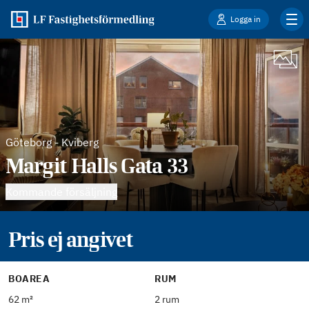
Logga in
Göteborg
-
Kviberg
Margit Halls Gata 33
Kommande försäljning
Pris ej angivet
BOAREA
RUM
62 m²
2 rum