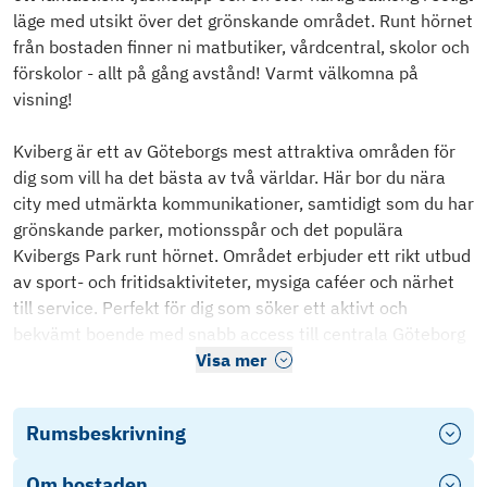
läge med utsikt över det grönskande området. Runt hörnet
från bostaden finner ni matbutiker, vårdcentral, skolor och
förskolor - allt på gång avstånd! Varmt välkomna på
visning!
Kviberg är ett av Göteborgs mest attraktiva områden för
dig som vill ha det bästa av två världar. Här bor du nära
city med utmärkta kommunikationer, samtidigt som du har
grönskande parker, motionsspår och det populära
Kvibergs Park runt hörnet. Området erbjuder ett rikt utbud
av sport- och fritidsaktiviteter, mysiga caféer och närhet
till service. Perfekt för dig som söker ett aktivt och
bekvämt boende med snabb access till centrala Göteborg
Visa mer
Rumsbeskrivning
Om bostaden