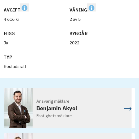
AVGIFT
VÅNING
4 616 kr
2 av 5
HISS
BYGGÅR
Ja
2022
TYP
Bostadsrätt
Ansvarig mäklare
Benjamin Akyol
Fastighetsmäklare