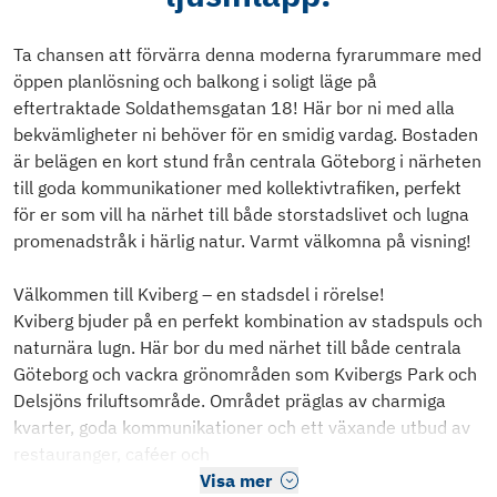
Ta chansen att förvärra denna moderna fyrarummare med
öppen planlösning och balkong i soligt läge på
eftertraktade Soldathemsgatan 18! Här bor ni med alla
bekvämligheter ni behöver för en smidig vardag. Bostaden
är belägen en kort stund från centrala Göteborg i närheten
till goda kommunikationer med kollektivtrafiken, perfekt
för er som vill ha närhet till både storstadslivet och lugna
promenadstråk i härlig natur. Varmt välkomna på visning!
Välkommen till Kviberg – en stadsdel i rörelse!
Kviberg bjuder på en perfekt kombination av stadspuls och
naturnära lugn. Här bor du med närhet till både centrala
Göteborg och vackra grönområden som Kvibergs Park och
Delsjöns friluftsområde. Området präglas av charmiga
kvarter, goda kommunikationer och ett växande utbud av
restauranger, caféer och
Visa mer