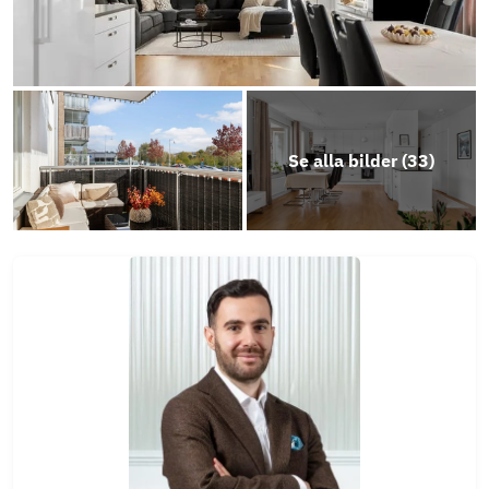
Energideklaration-Soldathemsgatan-20-22
Årsredovisning 2025
Se alla bilder (
33
)