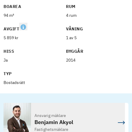
BOAREA
RUM
94 m²
4 rum
AVGIFT
VÅNING
5 859 kr
1 av 5
HISS
BYGGÅR
Ja
2014
TYP
Bostadsrätt
Ansvarig mäklare
Benjamin Akyol
Fastighetsmäklare