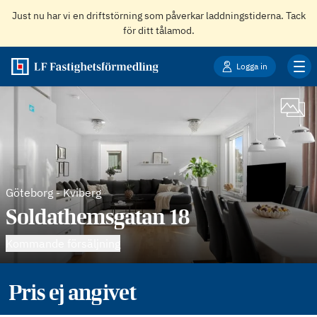
Just nu har vi en driftstörning som påverkar laddningstiderna. Tack
för ditt tålamod.
Logga in
Göteborg
-
Kviberg
Soldathemsgatan 18
Kommande försäljning
Pris ej angivet