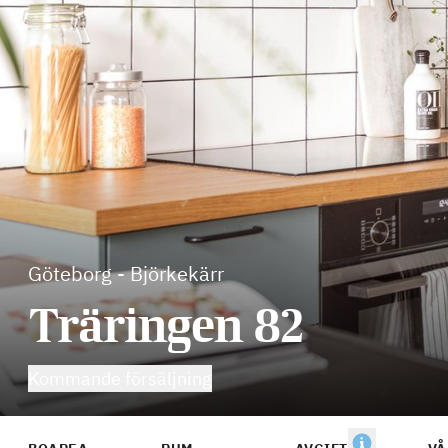
Göteborg
-
Björkekärr
Träringen 82
Kommande försäljning