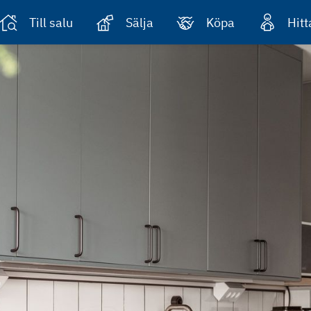
Till salu
Sälja
Köpa
Hit