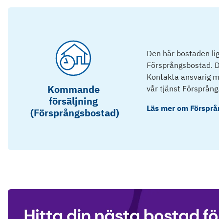
Den här bostaden lig
Försprångsbostad. D
Kontakta ansvarig mä
Kommande
vår tjänst Försprång
försäljning
Läs mer om
Försprå
(Försprångsbostad)