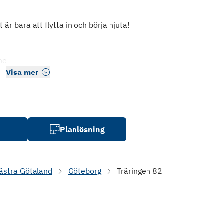
et är bara att flytta in och börja njuta!
ne
Visa mer
Planlösning
ästra Götaland
Göteborg
Träringen 82