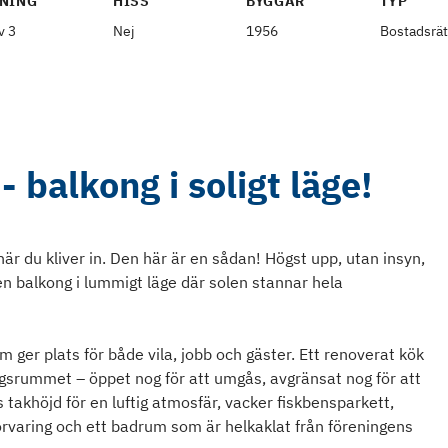
NING
HISS
BYGGÅR
TYP
v 3
Nej
1956
Bostadsrät
 balkong i soligt läge!
är du kliver in. Den här är en sådan! Högst upp, utan insyn,
 en balkong i lummigt läge där solen stannar hela
ger plats för både vila, jobb och gäster. Ett renoverat kök
dagsrummet – öppet nog för att umgås, avgränsat nog för att
s takhöjd för en luftig atmosfär, vacker fiskbensparkett,
örvaring och ett badrum som är helkaklat från föreningens