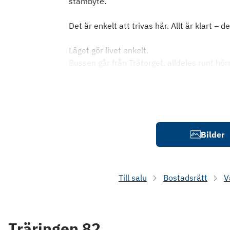
stambyte.
Det är enkelt att trivas här. Allt är klart – d
Läget gör livet enkelt.
Bussen går från Trätorget, alldeles runt hör
Bilder
Till salu
Bostadsrätt
V
Träringen 82