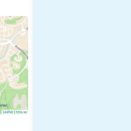
Leaflet
|
hitta.se