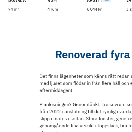
BOAREA
RUM
AVGIFT
VÅ
74 m²
4 rum
6 044 kr
3 a
Renoverad fyra -
Det finns lägenheter som känns rätt redan n
med ljuset som flödar in från flera håll och
eftermiddagen!
Planlösningen? Genomtänkt. Tre sovrum som 
från 2022 i anslutning till det rymliga var
slippa matos i soffan. Stora fönster, generö
genomgående fina ytskikt i toppskick, bra f