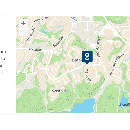
som
 för
en
st