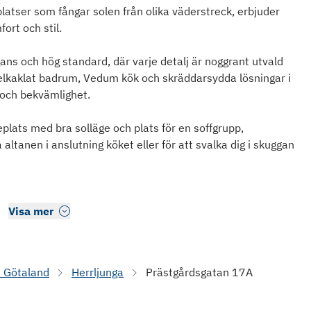
latser som fångar solen från olika väderstreck, erbjuder
ort och stil.
ns och hög standard, där varje detalj är noggrant utvald
Helkaklat badrum, Vedum kök och skräddarsydda lösningar i
 och bekvämlighet.
eplats med bra solläge och plats för en soffgrupp,
altanen i anslutning köket eller för att svalka dig i skuggan
Visa mer
a Götaland
Herrljunga
Prästgårdsgatan 17A