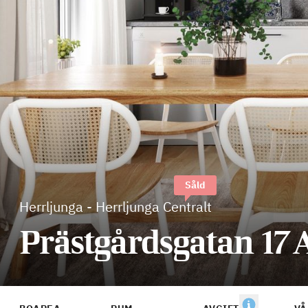
Såld
Herrljunga
-
Herrljunga Centralt
Prästgårdsgatan 17