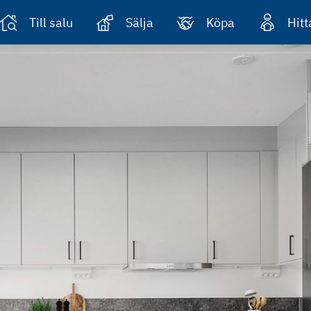
Till salu
Sälja
Köpa
Hit