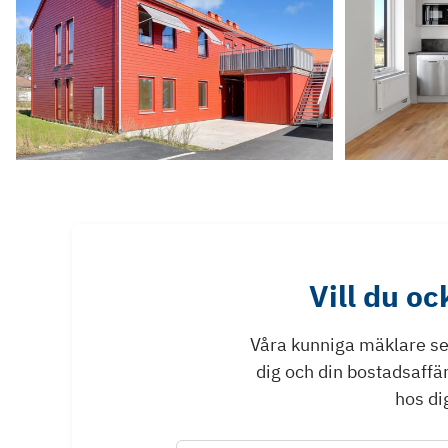
Vill du o
Våra kunniga mäklare ser 
dig och din bostadsaffä
hos dig