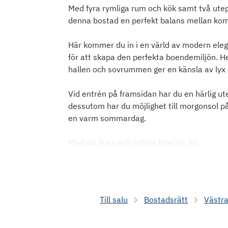
Med fyra rymliga rum och kök samt två utep
denna bostad en perfekt balans mellan komf
Här kommer du in i en värld av modern elega
för att skapa den perfekta boendemiljön. 
hallen och sovrummen ger en känsla av lyx
Vid entrén på framsidan har du en härlig ut
dessutom har du möjlighet till morgonsol på 
en varm sommardag.
Med sin ljusa och luftiga interiör, ko
Till salu
Bostadsrätt
Västr