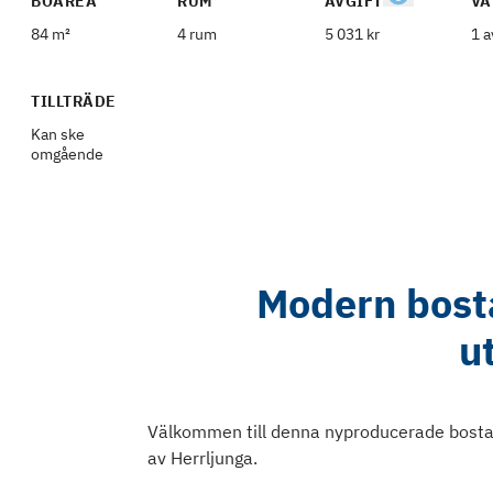
BOAREA
RUM
AVGIFT
VÅ
84 m²
4 rum
5 031 kr
1 a
TILLTRÄDE
Kan ske
omgående
Modern bost
u
Välkommen till denna nyproducerade bostads
av Herrljunga.