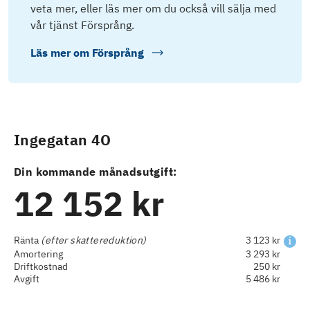
veta mer, eller läs mer om du också vill sälja med
vår tjänst Försprång.
Läs mer om
Försprång
Ingegatan 4O
Din kommande månadsutgift:
12 152 kr
Ränta
(efter skattereduktion)
3 123 kr
Amortering
3 293 kr
Driftkostnad
250 kr
Avgift
5 486 kr