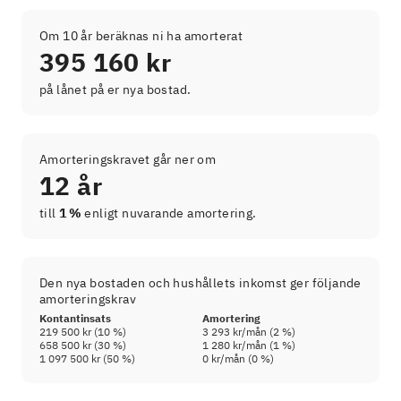
Om 10 år beräknas ni ha amorterat
395 160 kr
på lånet på er nya bostad.
Amorteringskravet går ner om
12 år
till
1 %
enligt nuvarande amortering.
Den nya bostaden och hushållets inkomst ger följande
amorteringskrav
Kontantinsats
Amortering
219 500 kr
(
10
%)
3 293 kr
/mån (
2
%)
658 500 kr
(
30
%)
1 280 kr
/mån (
1
%)
1 097 500 kr
(
50
%)
0 kr
/mån (
0
%)