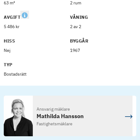
63 m²
2 rum
AVGIFT
VÅNING
5 486 kr
2 av 2
HISS
BYGGÅR
Nej
1967
TYP
Bostadsrätt
Ansvarig mäklare
Mathilda Hansson
Fastighetsmäklare