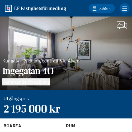
Logga in
Kungälv
-
Iskällan/centralt Vid Älven
Ingegatan 4O
Kommande försäljning
Utgångspris
2 195 000
kr
BOAREA
RUM