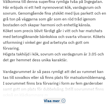
Välkomna till denna superfina rymliga tvåa på Ingegatan.
Här erbjuds ni ett helt nyrenoverat kök, vardagsrum och
sovrum. Genomgående fina ytskikt med ljus parkett och en
grå ton på väggarna som går som en röd tråd igenom
bostaden och skapar harmoni och enhetlig känsla.
Köket som precis blivit färdigt går i vitt och har matchats
med betongliknande bänkskiva och svarta vitvaror. Kökets
utformning i vinkel ger god arbetsyta och gott om
förvaring.
Högsta takhöjd i kök, sovrum och vardagsrum är 3.05 och
det ger hemmet dess unika karaktär.
Vardagsrummet är så pass rymligt att del av rummet kan
tas till sovalkov eller så finns plats för matsalsmöblemang.
I sovrummet finns bra förvaring i form av fem garderober
samt gott om plats för dubbelsäng. Intill sovrummet finns
också en klädkammare m
Visa mer