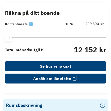
Räkna på ditt boende
kr
Kontantinsats
10 %
12 152 kr
Total månadsutgift:
Se hur vi räknat
Ansök om lånelöfte
Rumsbeskrivning