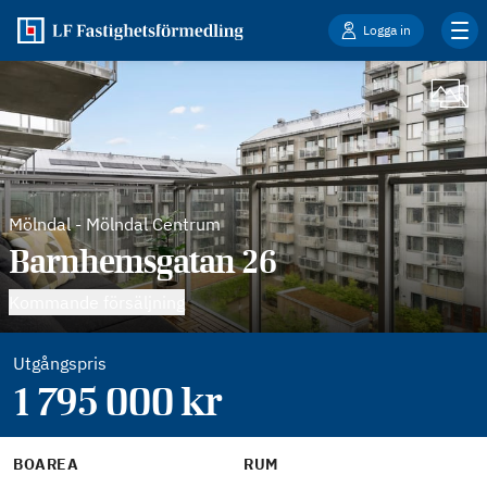
Logga in
Mölndal
-
Mölndal Centrum
Barnhemsgatan 26
Kommande försäljning
Utgångspris
1 795 000
kr
BOAREA
RUM