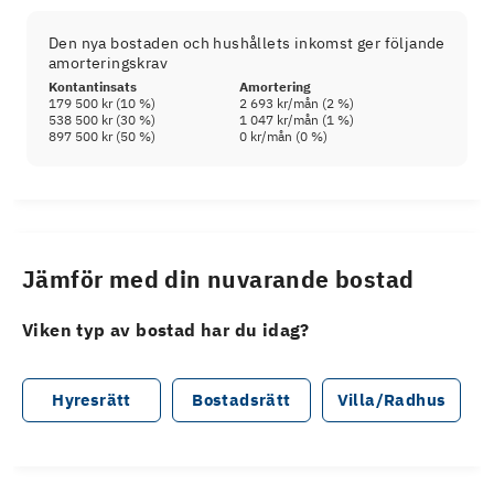
Den nya bostaden och hushållets inkomst ger följande
amorteringskrav
Kontantinsats
Amortering
179 500 kr
(
10
%)
2 693 kr
/mån (
2
%)
538 500 kr
(
30
%)
1 047 kr
/mån (
1
%)
897 500 kr
(
50
%)
0 kr
/mån (
0
%)
Jämför med din nuvarande bostad
Viken typ av bostad har du idag?
Hyresrätt
Bostadsrätt
Villa/Radhus