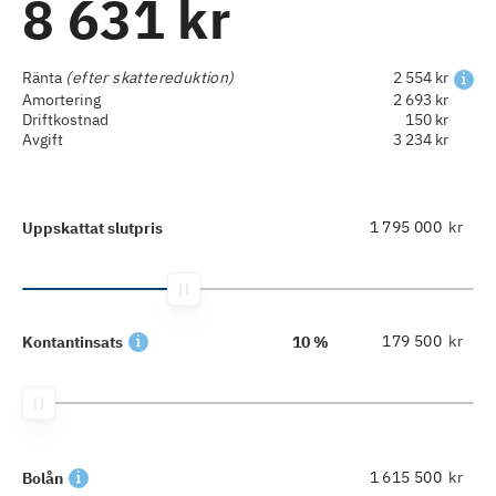
8 631 kr
Ränta
(efter skattereduktion)
2 554 kr
Amortering
2 693 kr
Driftkostnad
150 kr
Avgift
3 234 kr
kr
Uppskattat slutpris
kr
Kontantinsats
10 %
kr
Bolån