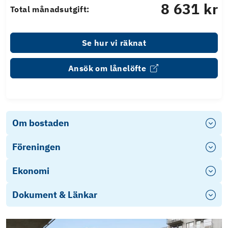
8 631 kr
Total månadsutgift:
Se hur vi räknat
Ansök om lånelöfte
Om bostaden
Föreningen
Ekonomi
Dokument & Länkar
Ekonomisk Plan