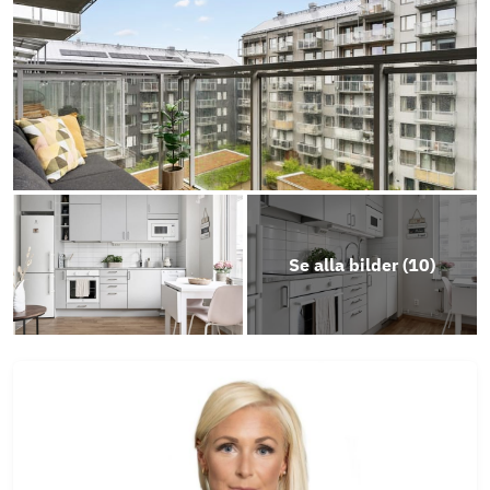
Energideklaration
Årsredovisning 2024
Stadgar
Årsredovisning 2025
Se alla bilder (
10
)