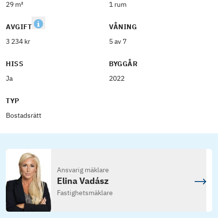
29 m²
1 rum
AVGIFT
VÅNING
3 234 kr
5 av 7
HISS
BYGGÅR
Ja
2022
TYP
Bostadsrätt
Ansvarig mäklare
Elina Vadász
Fastighetsmäklare