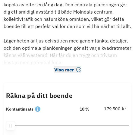
koppla av efter en lång dag. Den centrala placeringen ger
dig ett smidigt avstånd till både Mölndals centrum,
kollektivtrafik och natursköna områden, vilket gör detta
boende till ett perfekt val för den som vill ha närhet till allt.
Lägenheten är ljus och stilren med genomtänkta detaljer,
och den optimala planlösningen gör att varje kvadratmeter
känns välinvesterad. Här får du en trygg och trivsam
bostad med potential för a
Visa mer
Räkna på ditt boende
kr
Kontantinsats
10 %