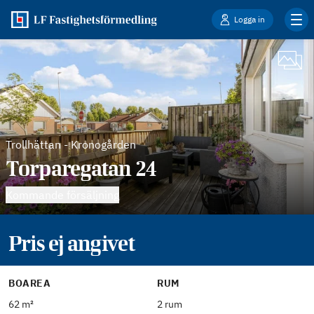
Logga in
Trollhättan
-
Kronogården
Torparegatan 24
Kommande försäljning
Pris ej angivet
BOAREA
RUM
62 m²
2 rum