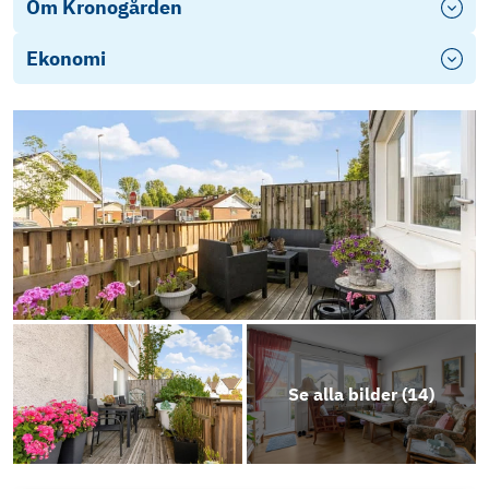
Om Kronogården
Ekonomi
Se alla bilder (
14
)