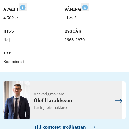
AVGIFT
VÅNING
4 509 kr
-1 av 3
HISS
BYGGÅR
Nej
1968-1970
TYP
Bostadsrätt
Ansvarig mäklare
Olof Haraldsson
Fastighetsmäklare
Till kontoret
Trollhättan