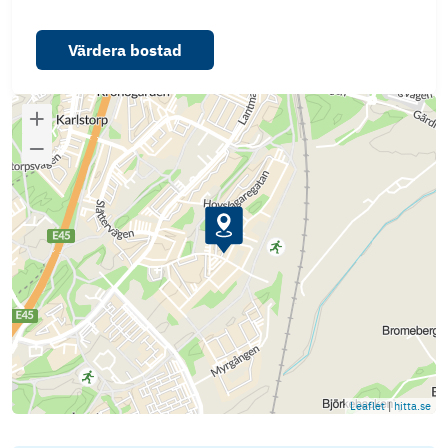
Värdera bostad
Leaflet
|
hitta.se