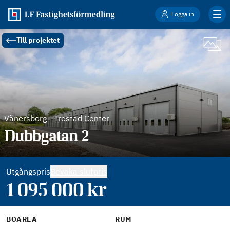
Logga in
Till projektet
Vänersborg
-
Trestad Center
Dubbgatan 2
Utgångspris
Bevaka slutpris
1 095 000
kr
BOAREA
RUM