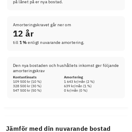
på lånet på er nya bostad.
Amorteringskravet går ner om
12 år
till
1 %
enligt nuvarande amortering.
Den nya bostaden och hushållets inkomst ger följande
amorteringskrav
Kontantinsats
Amortering
109 500 kr
(
10
%)
1 643 kr
/mån (
2
%)
328 500 kr
(
30
%)
639 kr
/mån (
1
%)
547 500 kr
(
50
%)
0 kr
/mån (
0
%)
Jämför med din nuvarande bostad