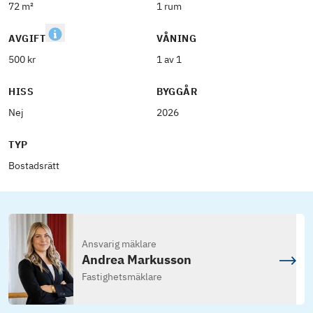
72 m²
1 rum
AVGIFT
VÅNING
500 kr
1 av 1
HISS
BYGGÅR
Nej
2026
TYP
Bostadsrätt
Ansvarig mäklare
Andrea Markusson
Fastighetsmäklare