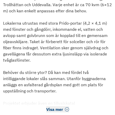
Trollhättan och Uddevalla. Varje enhet är ca 70 kvm (6×12
m) och kan enkelt anpassas efter dina behov.
Lokalerna utrustas med stora Prido-portar (4,2 × 4,1 m)
med fönster och gångdörr, inkommande el, vatten och
avlopp samt golvbrunn som är kopplad till en gemensam
oljeavskiljare. Taket är förberett för solceller och rör för
fiber finns indraget. Ventilation sker genom självdrag och
gavellägena får dessutom extra ljusinsläpp via isolerade
tvåglasfönster.
Behöver du större ytor? Då kan med fördel två
intilliggande lokaler slås samman. Utanför byggnaderna
anläggs en asfalterad gårdsplan med gott om plats för
uppställning och transporter.
Projektet erbjuder även en tillvalskatal
Visa mer