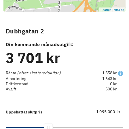
Leaflet
|
hitta.se
Dubbgatan 2
Din kommande månadsutgift:
3 701 kr
Ränta
(efter skattereduktion)
1 558 kr
Amortering
1 643 kr
Driftkostnad
0 kr
Avgift
500 kr
kr
Uppskattat slutpris