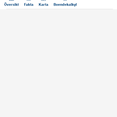
Översikt
Fakta
Karta
Boendekalkyl
Läs mer
Bra att tänka på vid köp
Sälj din bosta
Köper du bostad via oss kan vi
Att sälja sin bostad