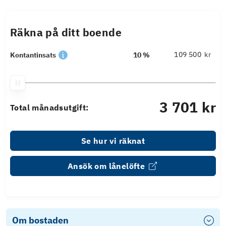
Räkna på ditt boende
kr
Kontantinsats
10 %
3 701 kr
Total månadsutgift:
Se hur vi räknat
Ansök om lånelöfte
Om bostaden