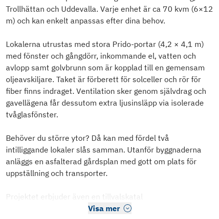
Trollhättan och Uddevalla. Varje enhet är ca 70 kvm (6×12
m) och kan enkelt anpassas efter dina behov.
Lokalerna utrustas med stora Prido-portar (4,2 × 4,1 m)
med fönster och gångdörr, inkommande el, vatten och
avlopp samt golvbrunn som är kopplad till en gemensam
oljeavskiljare. Taket är förberett för solceller och rör för
fiber finns indraget. Ventilation sker genom självdrag och
gavellägena får dessutom extra ljusinsläpp via isolerade
tvåglasfönster.
Behöver du större ytor? Då kan med fördel två
intilliggande lokaler slås samman. Utanför byggnaderna
anläggs en asfalterad gårdsplan med gott om plats för
uppställning och transporter.
Projektet erbjuder även en tillvalskatal
Visa mer