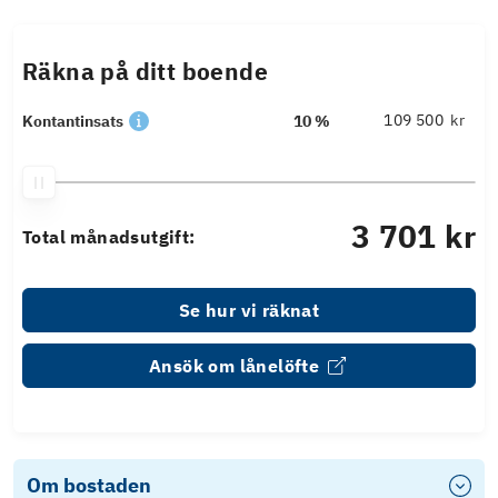
Räkna på ditt boende
kr
Kontantinsats
10 %
3 701 kr
Total månadsutgift:
Se hur vi räknat
Ansök om lånelöfte
Om bostaden