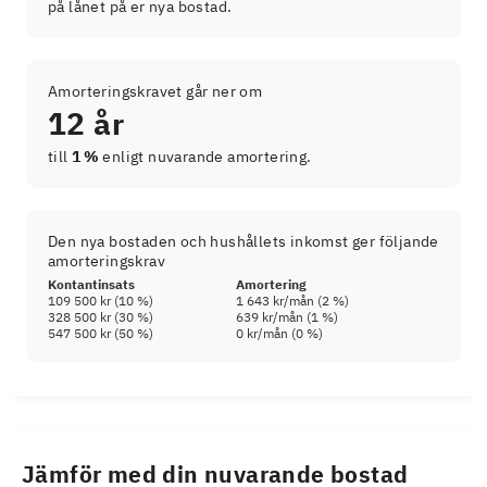
på lånet på er nya bostad.
Amorteringskravet går ner om
12 år
till
1 %
enligt nuvarande amortering.
Den nya bostaden och hushållets inkomst ger följande
amorteringskrav
Kontantinsats
Amortering
109 500 kr
(
10
%)
1 643 kr
/mån (
2
%)
328 500 kr
(
30
%)
639 kr
/mån (
1
%)
547 500 kr
(
50
%)
0 kr
/mån (
0
%)
Jämför med din nuvarande bostad