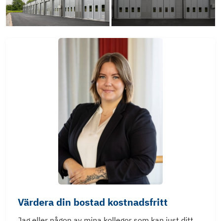
Värdera din bostad kostnadsfritt
Jag eller någon av mina kollegor som kan just ditt