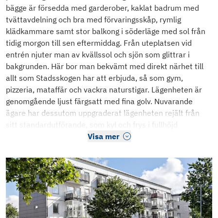
bägge är försedda med garderober, kaklat badrum med
tvättavdelning och bra med förvaringsskåp, rymlig
klädkammare samt stor balkong i söderläge med sol från
tidig morgon till sen eftermiddag. Från uteplatsen vid
entrén njuter man av kvällssol och sjön som glittrar i
bakgrunden. Här bor man bekvämt med direkt närhet till
allt som Stadsskogen har att erbjuda, så som gym,
pizzeria, mataffär och vackra naturstigar. Lägenheten är
genomgående ljust färgsatt med fina golv. Nuvarande
ägare har dessutom uppgraderat lägenheten rejält från
sitt standardutförande, som kyl och frys i fullhöjd
Visa mer