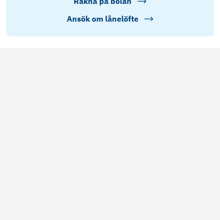
Räkna på bolån
Ansök om lånelöfte