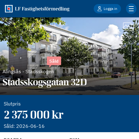
Logga in
Såld
Alingsås
-
Stadsskogen
Stadsskogsgatan 32D
Slutpris
2 375 000 kr
Såld:
2026-06-16