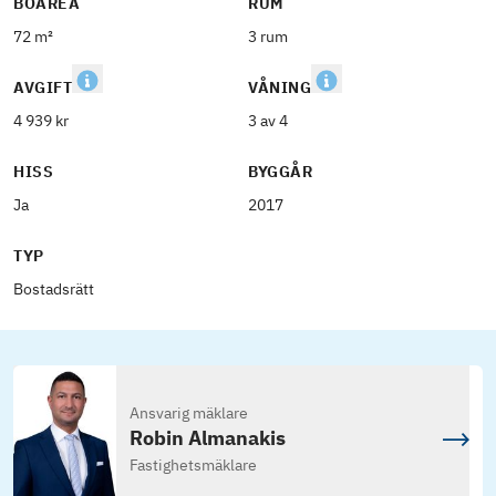
BOAREA
RUM
72 m²
3 rum
AVGIFT
VÅNING
4 939 kr
3 av 4
HISS
BYGGÅR
Ja
2017
TYP
Bostadsrätt
Ansvarig mäklare
Robin Almanakis
Fastighetsmäklare