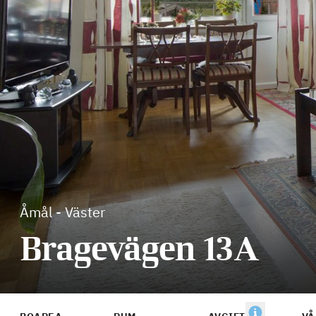
Åmål
-
Väster
Bragevägen 13A