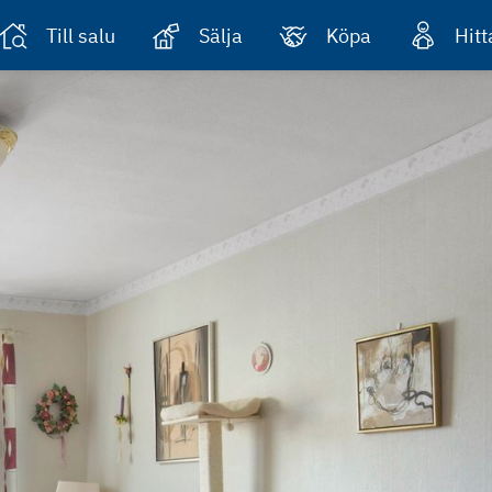
Till salu
Sälja
Köpa
Hit