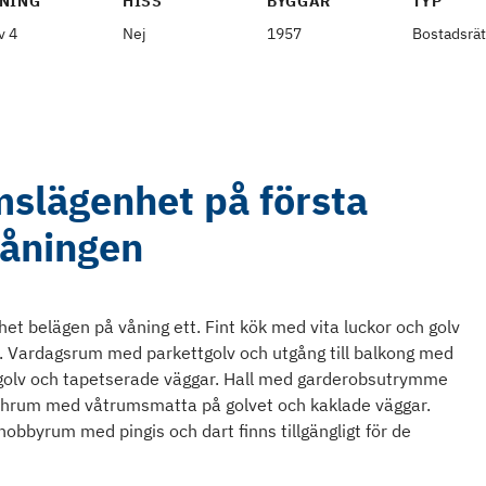
NING
HISS
BYGGÅR
TYP
v 4
Nej
1957
Bostadsrät
mslägenhet på första
åningen
et belägen på våning ett. Fint kök med vita luckor och golv
ad. Vardagsrum med parkettgolv och utgång till balkong med
atgolv och tapetserade väggar. Hall med garderobsutrymme
chrum med våtrumsmatta på golvet och kaklade väggar.
hobbyrum med pingis och dart finns tillgängligt för de