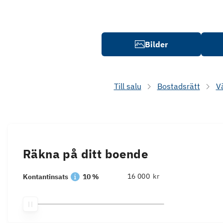
Bilder
Till salu
Bostadsrätt
V
Räkna på ditt boende
kr
Kontantinsats
10 %