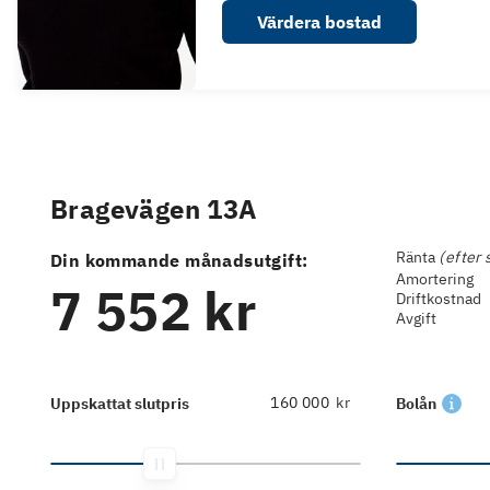
Värdera bostad
Bragevägen 13A
Ränta
(efter 
Din kommande månadsutgift:
Amortering
7 552 kr
Driftkostnad
Avgift
kr
Uppskattat slutpris
Bolån