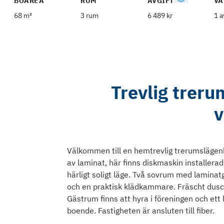
BOAREA
RUM
AVGIFT
VÅ
68 m²
3 rum
6 489 kr
1 a
Trevlig treru
v
Välkommen till en hemtrevlig trerumslägenh
av laminat, här finns diskmaskin installer
härligt soligt läge. Två sovrum med lamin
och en praktisk klädkammare. Fräscht dus
Gästrum finns att hyra i föreningen och ett 
boende. Fastigheten är ansluten till fiber.