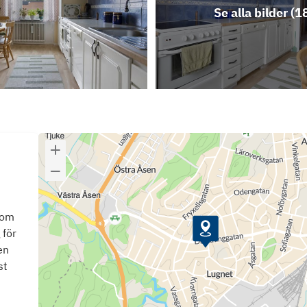
Se alla bilder (
1
som
 för
en
st