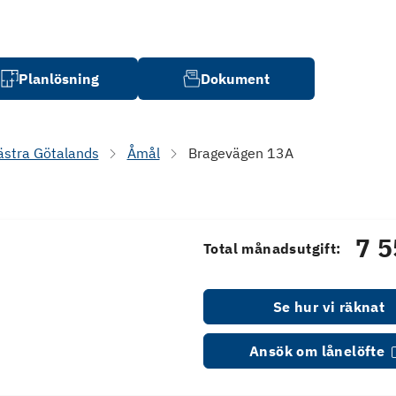
Planlösning
Dokument
ästra Götalands
Åmål
Bragevägen 13A
7 5
Total månadsutgift:
Se hur vi räknat
Ansök om lånelöfte