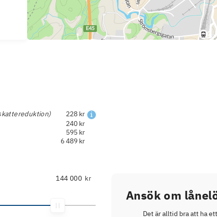
skattereduktion)
228 kr
240 kr
595 kr
6 489 kr
kr
Ansök om lånelö
Det är alltid bra att ha et