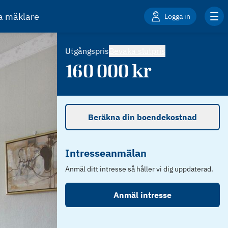
ta mäklare
Logga in
Utgångspris
Bevaka slutpris
160 000
kr
Beräkna din boendekostnad
Intresseanmälan
Anmäl ditt intresse så håller vi dig uppdaterad.
Anmäl intresse