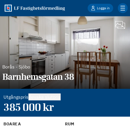
Logga in
Borås
-
Sjöbo
Barnhemsgatan 38
Utgångspris
Bevaka slutpris
385 000
kr
BOAREA
RUM