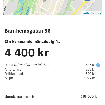
Leaflet
|
hitta.se
Barnhemsgatan 38
Din kommande månadsutgift:
4 400 kr
Ränta
(efter skattereduktion)
548 kr
Amortering
578 kr
Driftkostnad
300 kr
Avgift
2 974 kr
kr
Uppskattat slutpris