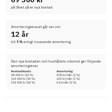
på lånet på er nya bostad.
Amorteringskravet går ner om
12 år
till
1 %
enligt nuvarande amortering.
Den nya bostaden och hushållets inkomst ger följande
amorteringskrav
Kontantinsats
Amortering
38 500 kr
(
10
%)
578 kr
/mån (
2
%)
115 500 kr
(
30
%)
225 kr
/mån (
1
%)
192 500 kr
(
50
%)
0 kr
/mån (
0
%)