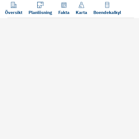
Översikt
Planlösning
Fakta
Karta
Boendekalkyl
Läs mer
Bra att tänka på vid köp
Sälj din bosta
Köper du bostad via oss kan vi
Att sälja sin bostad