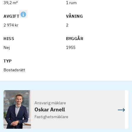
39,2 m²
1 rum
AVGIFT
VÅNING
2 974 kr
2
HISS
BYGGÅR
Nej
1955
TYP
Bostadsrätt
Ansvarig mäklare
Oskar Arnell
Fastighetsmäklare