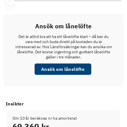
Ansök om lånelöfte
Det är alltid bra att ha ett lånelöfte klart – då kan du
vara med och buda direkt på bostaden du är
intresserad av. Hos Länsförsäkringar kan du ansöka om
lånelöfte. Det kostar ingenting och godkänt lånelöfte
gäller i tre månader.
Ansök om lånelöfte
Insikter
Om 10 år beräknas ni ha amorterat
69 360 kr