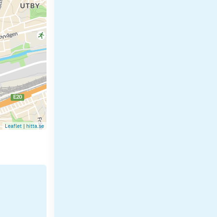
Leaflet
|
hitta.se