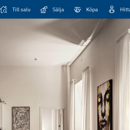
Till salu
Sälja
Köpa
Hit