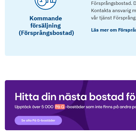
Försprångsbostad. D
Kontakta ansvarig mä
Kommande
vår tjänst Försprång
försäljning
Läs mer om
Försprå
(Försprångsbostad)