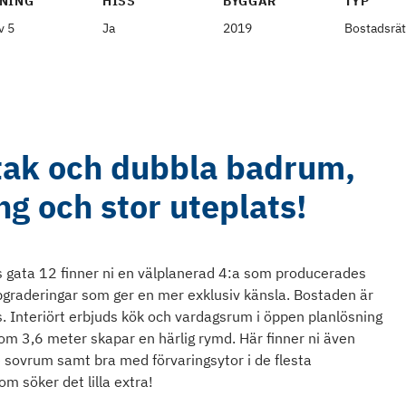
NING
HISS
BYGGÅR
TYP
v 5
Ja
2019
Bostadsrät
 tak och dubbla badrum,
ng och stor uteplats!
ls gata 12 finner ni en välplanerad 4:a som producerades
pgraderingar som ger en mer exklusiv känsla. Bostaden är
. Interiört erbjuds kök och vardagsrum i öppen planlösning
m 3,6 meter skapar en härlig rymd. Här finner ni även
re sovrum samt bra med förvaringsytor i de flesta
m söker det lilla extra!