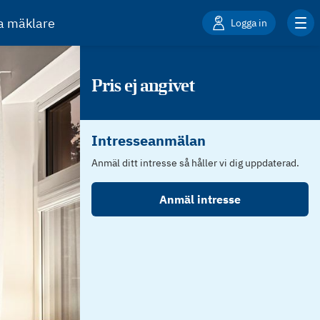
ta mäklare
Logga in
Pris ej angivet
Intresseanmälan
Anmäl ditt intresse så håller vi dig uppdaterad.
Anmäl intresse