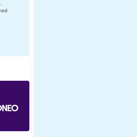
.
 med