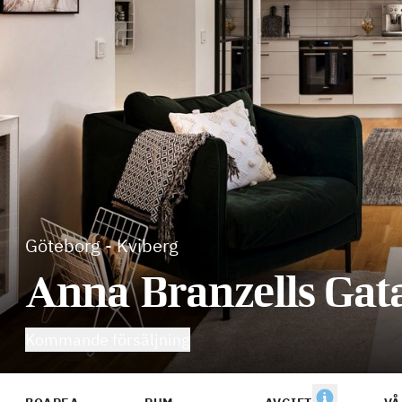
Göteborg
-
Kviberg
Anna Branzells Gata
Kommande försäljning