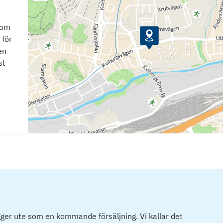
som
 för
en
st
ger ute som en kommande försäljning. Vi kallar det