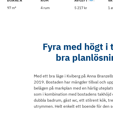
BOAREA
RUM
AVGIFT
VÅ
97 m²
4 rum
5 217 kr
1 a
Fyra med högt i
bra planlösni
Med ett bra läge i Kviberg på Anna Branzel
2019. Bostaden har mängder tillval och up
belägen på markplan med en härlig uteplats
som i kombination med bostadens takhöjd o
dubbla badrum, gäst wc, ett stilrent kök, t
utrymmen. Helt enkelt ett boende för den so