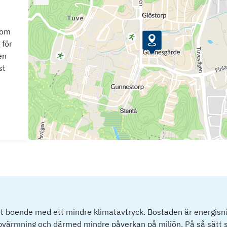
som
 för
en
st
tt boende med ett mindre klimatavtryck. Bostaden är energisnå
ppvärmning och därmed mindre påverkan på miljön. På så sätt s