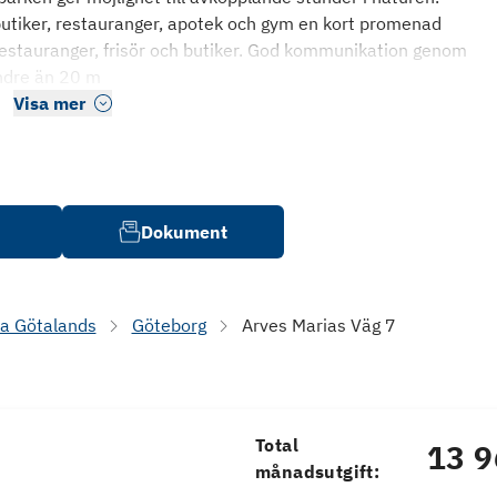
utiker, restauranger, apotek och gym en kort promenad
 restauranger, frisör och butiker. God kommunikation genom
indre än 20 m
Visa mer
Dokument
a Götalands
Göteborg
Arves Marias Väg 7
Total
13 9
månadsutgift: