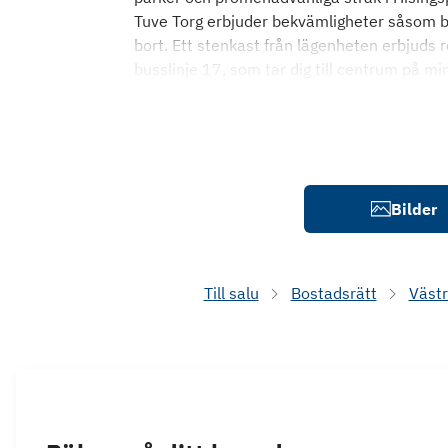
Tuve Torg erbjuder bekvämligheter såsom b
bort. Ett stenkast från lägenheten erbjuds
busslinje 17, som tar dig till centrum på m
Bilder
Till salu
Bostadsrätt
Västr