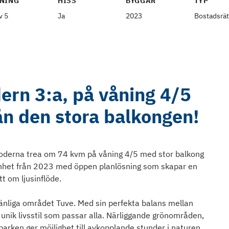
NING
HISS
BYGGÅR
TYP
v 5
Ja
2023
Bostadsrät
ern 3:a, på våning 4/5
rån den stora balkongen!
moderna trea om 74 kvm på våning 4/5 med stor balkong
genhet från 2023 med öppen planlösning som skapar en
t om ljusinflöde.
vänliga området Tuve. Med sin perfekta balans mellan
unik livsstil som passar alla. Närliggande grönområden,
arken ger möjlighet till avkopplande stunder i naturen.