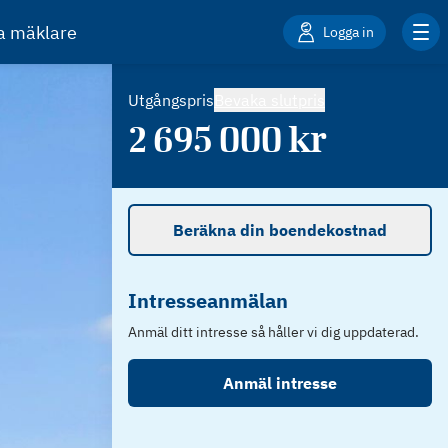
ta mäklare
Logga in
Utgångspris
Bevaka slutpris
2 695 000
kr
Beräkna din boendekostnad
Intresseanmälan
Anmäl ditt intresse så håller vi dig uppdaterad.
Anmäl intresse