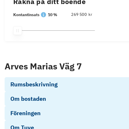
Räkna på ditt boende
kr
Kontantinsats
10 %
Arves Marias Väg 7
Rumsbeskrivning
Om bostaden
Föreningen
Om Tuve