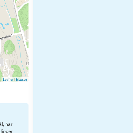
Leaflet
|
hitta.se
l, har
lipper