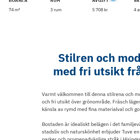
BOAREA
RUM
AVGIFT
VÅ
74 m²
3 rum
5 708 kr
4 a
Stilren och mod
med fri utsikt f
Varmt välkommen till denna stilrena och 
och fri utsikt över grönområde. Fräsch lä
känsla av rymd med fina materialval och got
Bostaden är idealiskt belägen i det familje
stadsliv och naturskönhet erbjuder Tuve en 
parker och promenadvänliga stråk i Hisingsp