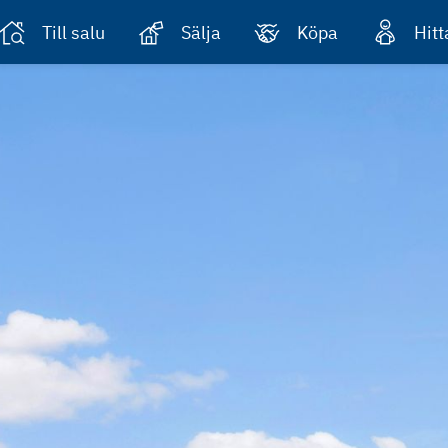
Till salu
Sälja
Köpa
Hit