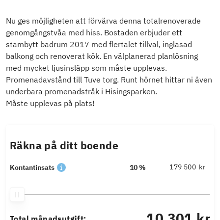
Nu ges möjligheten att förvärva denna totalrenoverade
genomgångstvåa med hiss. Bostaden erbjuder ett
stambytt badrum 2017 med flertalet tillval, inglasad
balkong och renoverat kök. En välplanerad planlösning
med mycket ljusinsläpp som måste upplevas.
Promenadavstånd till Tuve torg. Runt hörnet hittar ni även
underbara promenadstråk i Hisingsparken.
Måste upplevas på plats!
Räkna på ditt boende
kr
Kontantinsats
10 %
10 301 kr
Total månadsutgift: