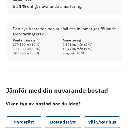
till
1 %
enligt nuvarande amortering.
Den nya bostaden och hushållets inkomst ger följande
amorteringskrav
Kontantinsats
Amortering
179 500 kr
(
10
%)
2 693 kr
/mån (
2
%)
538 500 kr
(
30
%)
1 047 kr
/mån (
1
%)
897 500 kr
(
50
%)
0 kr
/mån (
0
%)
Jämför med din nuvarande bostad
Viken typ av bostad har du idag?
Hyresrätt
Bostadsrätt
Villa/Radhus