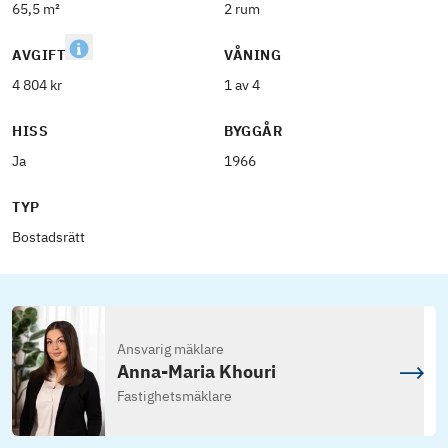
65,5 m²
2 rum
AVGIFT
VÅNING
4 804 kr
1 av 4
HISS
BYGGÅR
Ja
1966
TYP
Bostadsrätt
Ansvarig mäklare
Anna-Maria Khouri
Fastighetsmäklare