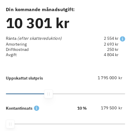
Din kommande månadsutgift:
10 301 kr
Ränta
(efter skattereduktion)
2 554 kr
Amortering
2 693 kr
Driftkostnad
250 kr
Avgift
4 804 kr
kr
Uppskattat slutpris
kr
Kontantinsats
10 %