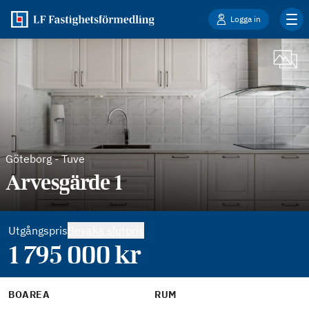
Logga in
Göteborg
-
Tuve
Arvesgärde 1
Utgångspris
Bevaka slutpris
1 795 000
kr
BOAREA
RUM