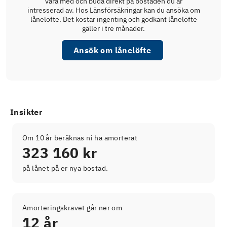
vara med och buda direkt på bostaden du är
intresserad av. Hos Länsförsäkringar kan du ansöka om
lånelöfte. Det kostar ingenting och godkänt lånelöfte
gäller i tre månader.
Ansök om lånelöfte
Insikter
Om 10 år beräknas ni ha amorterat
323 160 kr
på lånet på er nya bostad.
Amorteringskravet går ner om
12 år