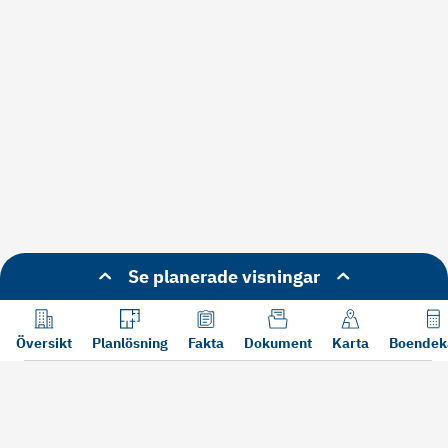
Se planerade visningar
Översikt
Planlösning
Fakta
Dokument
Karta
Boendek