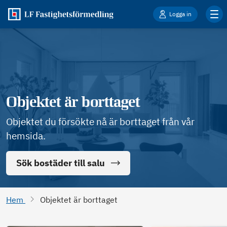
Logga in
Objektet är borttaget
Objektet du försökte nå är borttaget från vår
hemsida.
Sök bostäder till salu
Hem
Objektet är borttaget