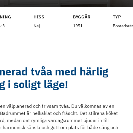
NING
HISS
BYGGÅR
TYP
v 3
Nej
1951
Bostadsrät
anerad tvåa med härlig
 i soligt läge!
en välplanerad och trivsam tvåa. Du välkomnas av en
 Badrummet är helkaklat och fräscht. Det stilrena köket
ord, medan det rymliga vardagsrummet bjuder in till
harmonisk känsla och gott om plats för både säng och