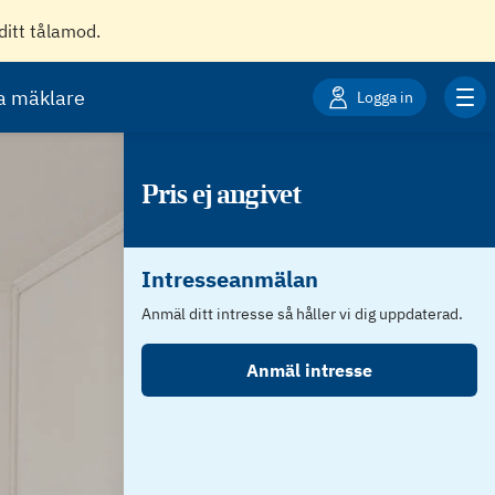
ditt tålamod.
ta mäklare
Logga in
Pris ej angivet
Intresseanmälan
Anmäl ditt intresse så håller vi dig uppdaterad.
Anmäl intresse