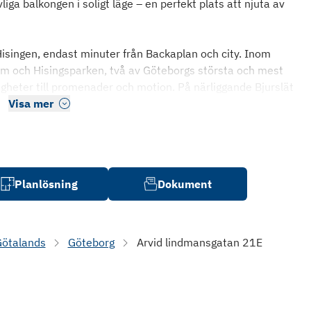
ga balkongen i soligt läge – en perfekt plats att njuta av
 Hisingen, endast minuter från Backaplan och city. Inom
 och Hisingsparken, två av Göteborgs största och mest
eter till promenader och motion. På närliggande Bjurslät
Visa mer
Planlösning
Dokument
Götalands
Göteborg
Arvid lindmansgatan 21E