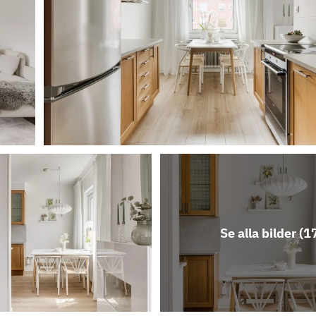
Se alla bilder (
1