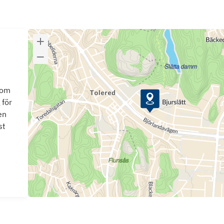
som
 för
en
st