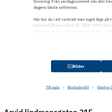
förvaring. Från vardagsrummet nås den trevli
dagens bästa soltimmar.
Här bor du i ett centralt men lugnt läge på
bekvämt gångavstånd nås både Slätta Damm
omtyckta grönområden med utmärkta möjligh
Bilder
Till salu
Bostadsrätt
Västra 
Arvid lindmansgatan 21E