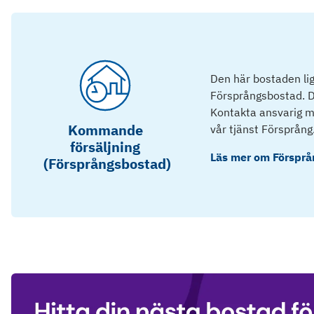
Den här bostaden lig
Försprångsbostad. D
Kontakta ansvarig mä
Kommande
vår tjänst Försprång
försäljning
Läs mer om
Försprå
(Försprångsbostad)