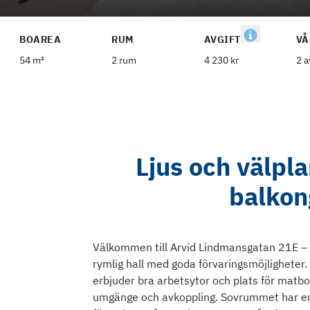
BOAREA
RUM
AVGIFT
VÅ
54 m²
2 rum
4 230 kr
2 a
Ljus och välpl
balkong
Välkommen till Arvid Lindmansgatan 21E – 
rymlig hall med goda förvaringsmöjligheter.
erbjuder bra arbetsytor och plats för matb
umgänge och avkoppling. Sovrummet har en 